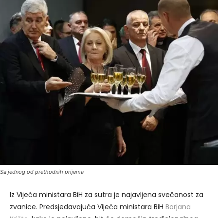
Sa jednog od prethodnih prijema
Iz Vijeća ministara BiH za sutra je najavljena svečanost za
zvanice. Predsjedavajuća Vijeća ministara BiH
Borjana