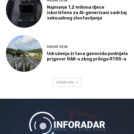
RADAR DESK
Najmanje 1,2 miliona djece
iskorišteno za AI-generisani sadržaj
seksualnog zlostavljanja
RADAR DESK
Udruženja žrtava genocida podnijela
prigovor RAK-u zbog priloga RTRS-a
Učitati više