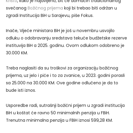
Krišto
, kako je najavljeno, bit će domaćin tradicionalnog
svečanog
Božićnog prijema
koji bi trebao biti održan u
zgradi Institucija BiH u Sarajevu, piše Fokus.
Inače, Vijeće ministara BiH je još u novembru usvojilo
odluku o odobravanju sredstava tekuće budžetske rezerve
instituvija BiH a 2025. godinu. Ovom odlukom odobreno je
30.000 KM.
Treba naglasiti da su troškovi za organizaciju božićnog
prijema, uz jelo i piće i to za zvanice, u 2023. godini porasli
sa 25.000 na 30.000 KM. Ove godine odlučeno je da to
bude isti iznos.
Usporedbe radi, sutrašnji božićni prijem u zgradi institucija
BiH u koštat će ravno 50 minimalnih penzija u FBiH.
Trenutna minimalna penzija u FBiH iznosi 599,28 KM.