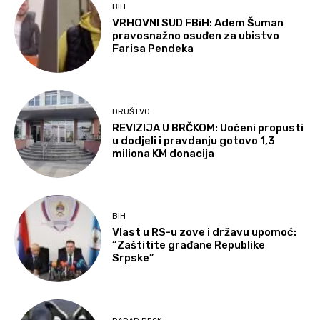
BIH
VRHOVNI SUD FBiH: Adem Šuman
pravosnažno osuđen za ubistvo
Farisa Pendeka
DRUŠTVO
REVIZIJA U BRČKOM: Uočeni propusti
u dodjeli i pravdanju gotovo 1,3
miliona KM donacija
BIH
Vlast u RS-u zove i državu upomoć:
“Zaštitite građane Republike
Srpske”