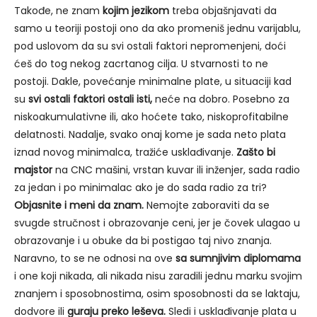
Takođe, ne znam
kojim jezikom
treba objašnjavati da
samo u teoriji postoji ono da ako promeniš jednu varijablu,
pod uslovom da su svi ostali faktori nepromenjeni, doći
ćeš do tog nekog zacrtanog cilja. U stvarnosti to ne
postoji. Dakle, povećanje minimalne plate, u situaciji kad
su
svi ostali faktori ostali isti,
neće na dobro. Posebno za
niskoakumulativne ili, ako hoćete tako, niskoprofitabilne
delatnosti. Nadalje, svako onaj kome je sada neto plata
iznad novog minimalca, tražiće usklađivanje.
Zašto bi
majstor
na CNC mašini, vrstan kuvar ili inženjer, sada radio
za jedan i po minimalac ako je do sada radio za tri?
Objasnite i meni da znam.
Nemojte zaboraviti da se
svugde stručnost i obrazovanje ceni, jer je čovek ulagao u
obrazovanje i u obuke da bi postigao taj nivo znanja.
Naravno, to se ne odnosi na ove
sa sumnjivim diplomama
i one koji nikada, ali nikada nisu zaradili jednu marku svojim
znanjem i sposobnostima, osim sposobnosti da se laktaju,
dodvore ili
guraju preko leševa.
Sledi i usklađivanje plata u