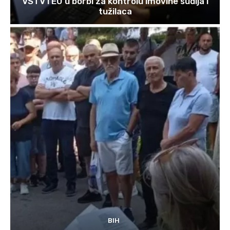
VSTV i EU u borbi za kontrolu imovine sudija i
tužilaca
BIH