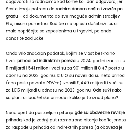
dogovarati sa radnicima kad kome koji dan odgovara, jer
često imaju potrebu da
radnim danom nešto i završe po
gradu
– od dokumenta do sve moguće administracije?
Eto, nisam pametna. Sad će me oplesti dušebrižnici, ali
malo popričajte sa zaposlenima u trgovini, pa onda
donosite zaključke.
Onda vrlo značajan podatak, kojim se vlast beskrajno
hvali:
prihodi od indirektnih poreza
u 2024. godini iznosili su
11 milijardi i 541 milion
i veći su za 901 milion ili 8,47 posto u
odonsu na 2023. godinu. Iz UIO su naveli da su neto prihodi
(ono posle povrata PDV-a) iznosili 9,449 milijardi i veći su
za 1,015 milijardi u odnosu na 2023. godinu.
Gde su?!
Kako
su planirali budžetske prihode i koliko je to iznad plana?
Neću opet da postavljam pitanje
gde su obavezne revizije
prihoda,
kad je zadnji put razmatrano pitanje koeficijenata
za raspodelu prihoda od indirektnih poreza (a obaveza je