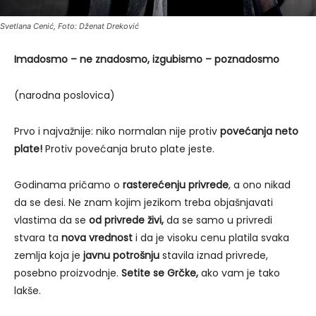
Svetlana Cenić, Foto: Dženat Dreković
Imadosmo – ne znadosmo, izgubismo – poznadosmo
(narodna poslovica)
Prvo i najvažnije: niko normalan nije protiv
povećanja neto
plate!
Protiv povećanja bruto plate jeste.
Godinama pričamo o
rasterećenju privrede
, a ono nikad
da se desi. Ne znam kojim jezikom treba objašnjavati
vlastima da se
od privrede živi,
da se samo u privredi
stvara ta
nova vrednost
i da je visoku cenu platila svaka
zemlja koja je
javnu potrošnju
stavila iznad privrede,
posebno proizvodnje.
Setite se Grčke,
ako vam je tako
lakše.