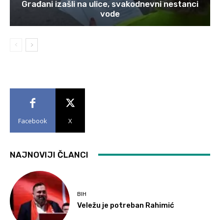
Građani izašli na ulice, svakodnevni nestanci
vode
Facebook
X
NAJNOVIJI ČLANCI
BIH
Veležu je potreban Rahimić