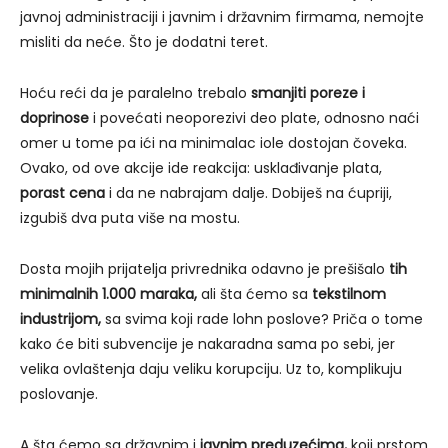
javnoj administraciji i javnim i državnim firmama, nemojte
misliti da neće. Što je dodatni teret.
Hoću reći da je paralelno trebalo
smanjiti poreze i
doprinose
i povećati neoporezivi deo plate, odnosno naći
omer u tome pa ići na minimalac iole dostojan čoveka.
Ovako, od ove akcije ide reakcija: usklađivanje plata,
porast cena
i da ne nabrajam dalje. Dobiješ na ćupriji,
izgubiš dva puta više na mostu.
Dosta mojih prijatelja privrednika odavno je prešišalo
tih
minimalnih 1.000 maraka,
ali šta ćemo sa
tekstilnom
industrijom,
sa svima koji rade lohn poslove? Priča o tome
kako će biti subvencije je nakaradna sama po sebi, jer
velika ovlaštenja daju veliku korupciju. Uz to, komplikuju
poslovanje.
A šta ćemo sa državnim i
javnim preduzećima,
koji prstom