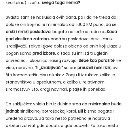
kvartalno) i zašto
svega toga nema?
Svašta sam se naslušala ovih dana, pa i da ne treba da
dolaze oni kojima je minimalac od 1.000 KM puno, da se
drski i mrski poslodavci
bogate na leđima radnika…
Kada
god vlastima zatreba,
onda su poslodavci drski i mrski
izrabljivači. Takve izjave dolaze obično od onih koji ulaze u
pogon samo
pred izbore,
a tada su im isti ti ugledni
privrednici i okosnica našeg razvoja.
Sebe kao parazite
ne
vide, naravno.
Ti „izrabljivači“
su bar
preuzeli neki rizik,
ovi
što komentarišu nisu nikakav. Znaju li iz rukava koliko je
stanovništva u apsolutnom, a koliko u relativnom
siromaštvu? Eto, dragi novinari, pitajte ih ponekad.
Da zaključim: volela bih iz dubine srca da
minimalac bude
jednak
sindikalnoj potrošačkoj korpi. Bili bismo bogata i
uređena država. Za tako nešto potrebno je napraviti
ozbiljan zahvat gde dodati, a gde oduzeti. Za tako nešto