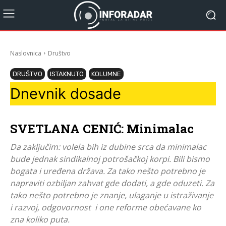
Naslovnica
Društvo
DRUŠTVO
ISTAKNUTO
KOLUMNE
Dnevnik dosade
SVETLANA CENIĆ: Minimalac
Da zaključim: volela bih iz dubine srca da minimalac
bude jednak sindikalnoj potrošačkoj korpi. Bili bismo
bogata i uređena država. Za tako nešto potrebno je
napraviti ozbiljan zahvat gde dodati, a gde oduzeti. Za
tako nešto potrebno je znanje, ulaganje u istraživanje
i razvoj, odgovornost i one reforme obećavane ko
zna koliko puta.