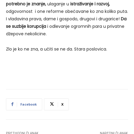
potrebno je znanje,
ulaganje u
istraživanje i razvoj,
odgovornost i one reforme obećavane ko zna koliko puta.
I vladavina prava, dame i gospodo, drugovi i drugarice!
Da
se suzbije korupcija
i odlevanje ogromnih para u privatne
džepove nekolicine.
Zlo je ko ne zna, a učiti se ne da. Stara poslovica.
Facebook
X
PRETHODNI ČLANAK
NAREDNI ČLANAK