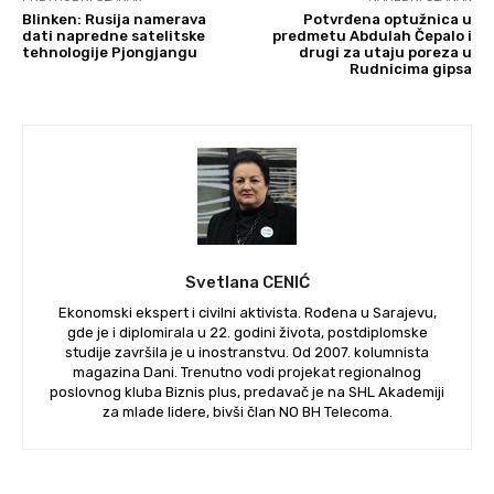
Blinken: Rusija namerava
Potvrđena optužnica u
dati napredne satelitske
predmetu Abdulah Čepalo i
tehnologije Pjongjangu
drugi za utaju poreza u
Rudnicima gipsa
Svetlana CENIĆ
Ekonomski ekspert i civilni aktivista. Rođena u Sarajevu,
gde je i diplomirala u 22. godini života, postdiplomske
studije završila je u inostranstvu. Od 2007. kolumnista
magazina Dani. Trenutno vodi projekat regionalnog
poslovnog kluba Biznis plus, predavač je na SHL Akademiji
za mlade lidere, bivši član NO BH Telecoma.