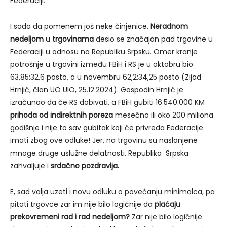
Federaciji.
I sada da pomenem još neke činjenice.
Neradnom
nedeljom u trgovinama
desio se značajan pad trgovine u
Federaciji u odnosu na Republiku Srpsku. Omer kranje
potrošnje u trgovini između FBiH i RS je u oktobru bio
63,85:32,6 posto, a u novembru 62,2:34,25 posto (Zijad
Hrnjić, član UO UIO, 25.12.2024). Gospodin Hrnjić je
izračunao da če RS dobivati, a FBiH gubiti 16.540.000 KM
prihoda od indirektnih poreza
mesečno ili oko 200 miliona
godišnje i nije to sav gubitak koji će privreda Federacije
imati zbog ove odluke! Jer, na trgovinu su naslonjene
mnoge druge uslužne delatnosti. Republika Srpska
zahvaljuje i
srdačno pozdravlja.
E, sad valja uzeti i novu odluku o povećanju minimalca, pa
pitati trgovce zar im nije bilo logičnije da
plaćaju
prekovremeni rad i rad nedeljom?
Zar nije bilo logičnije