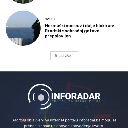
SVIJET
Hormuški moreuz i dalje blokiran:
Brodski saobraćaj gotovo
prepolovljen
Učitati više
Sadržaji objavljeni na internet portalu inforadar.ba mogu se
prenositi samo uz obavezu navođenja izvora.