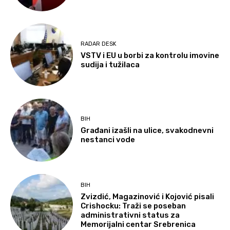
RADAR DESK
VSTV i EU u borbi za kontrolu imovine
sudija i tužilaca
BIH
Građani izašli na ulice, svakodnevni
nestanci vode
BIH
Zvizdić, Magazinović i Kojović pisali
Crishocku: Traži se poseban
administrativni status za
Memorijalni centar Srebrenica