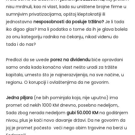
nisu mrdnuli, kao ni vlast, kada su uništene brojne firme u
sumnjivim privatizacijama, opštoj kleptokratiji ili
jednostavno
nesposobnosti da posluje tržišno?
Je li tada
iko digao glas? Ima li podatka o tome da ih je glava bolela
za onu kategoriju radnika na čekanju, nikad viđenu do
tada i do nas?
Predlozi da se uvede
porez na dividendu
biće opravdani
samo onda kada konačno vlast nešto uradi za tržište
kapitala, umesto što je najnerazvijenija, na sve načine, u
regionu. O korupciji i ovlaštenjima da ne govorim.
Jedna piljara
(ne bih pominjala koja, nije uputno) ima
promet od nekih 1000 KM dnevno, posebno nedeljom,.
Sada zbog nerada nedeljom
gubi 50.000 KM
na godišnjem
nivou, plus je kači novo davanje državi. Da ne govorim da
joj je promet počesto veći nego obim trgovine na berzi u