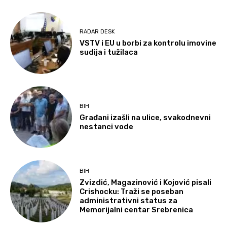
RADAR DESK
VSTV i EU u borbi za kontrolu imovine
sudija i tužilaca
BIH
Građani izašli na ulice, svakodnevni
nestanci vode
BIH
Zvizdić, Magazinović i Kojović pisali
Crishocku: Traži se poseban
administrativni status za
Memorijalni centar Srebrenica