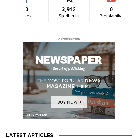
0
3,912
0
Likes
Sljedbenici
Pretplatnika
- Advertisement -
LATEST ARTICLES