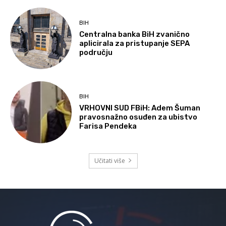
BIH
Centralna banka BiH zvanično
aplicirala za pristupanje SEPA
području
BIH
VRHOVNI SUD FBiH: Adem Šuman
pravosnažno osuđen za ubistvo
Farisa Pendeka
Učitati više