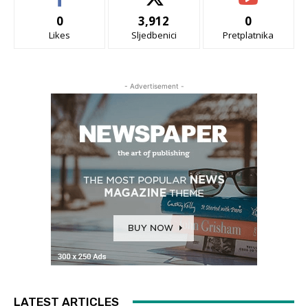
0
3,912
0
Likes
Sljedbenici
Pretplatnika
- Advertisement -
LATEST ARTICLES