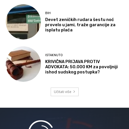
BIH
Devet zeničkih rudara šestu noć
provelo u jami, traže garancije za
isplatu plaća
ISTAKNUTO
KRIVIČNA PRIJAVA PROTIV
ADVOKATA: 50.000 KM za povoljniji
ishod sudskog postupka?
Učitati više