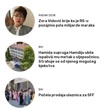
RADAR DESK
Zora Vidović krije ko je RS-u
pozajmio pola milijarde maraka
BIH
Hamida supruga Hamdiju ubila
ispalivši mu metak u sljepoočnicu.
Strahuje se od njenog mogućeg
bjekstva
BIH
Počela prodaja ulaznica za SFF