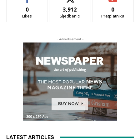
0
3,912
0
Likes
Sljedbenici
Pretplatnika
- Advertisement -
LATEST ARTICLES