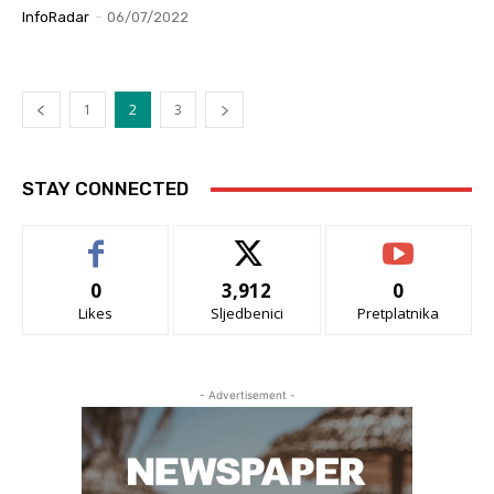
InfoRadar
-
06/07/2022
1
2
3
STAY CONNECTED
0
3,912
0
Likes
Sljedbenici
Pretplatnika
- Advertisement -