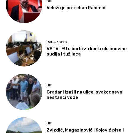
BIH
Veležu je potreban Rahimić
RADAR DESK
VSTV i EU u borbi za kontrolu imovine
sudija i tužilaca
BIH
Građani izašli na ulice, svakodnevni
nestanci vode
BIH
Zvizdić, Magazinović i Kojović pisali