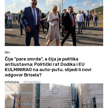
BIH
Čije “pare smrde”, a čija je politika
antiustavna: Politički rat Dodika i EU
KULMINIRAO na auto-putu, slijedi li novi
odgovor Brisela?
InfoRadar
-
01/09/2022