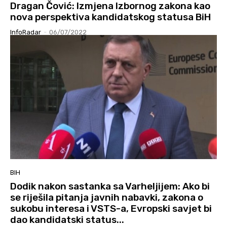
Dragan Čović: Izmjena Izbornog zakona kao
nova perspektiva kandidatskog statusa BiH
InfoRadar
-
06/07/2022
BIH
Dodik nakon sastanka sa Varheljijem: Ako bi
se riješila pitanja javnih nabavki, zakona o
sukobu interesa i VSTS-a, Evropski savjet bi
dao kandidatski status...