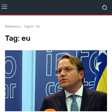
Naslovnica
Tagovi
Eu
Tag:
eu