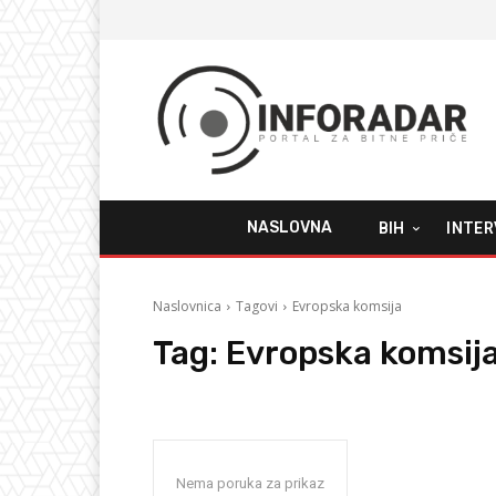
NASLOVNA
BIH
INTER
Naslovnica
Tagovi
Evropska komsija
Tag:
Evropska komsij
Nema poruka za prikaz