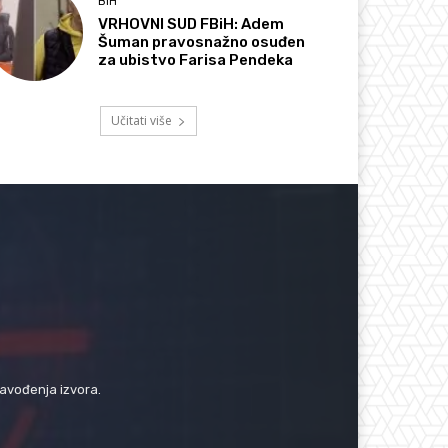
BIH
VRHOVNI SUD FBiH: Adem
Šuman pravosnažno osuđen
za ubistvo Farisa Pendeka
Učitati više
navođenja izvora.