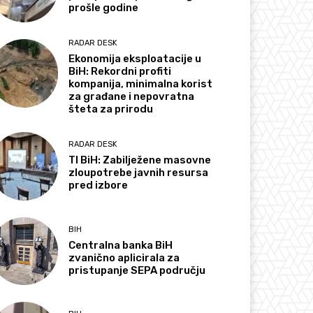
prošle godine
RADAR DESK
Ekonomija eksploatacije u
BiH: Rekordni profiti
kompanija, minimalna korist
za građane i nepovratna
šteta za prirodu
RADAR DESK
TI BiH: Zabilježene masovne
zloupotrebe javnih resursa
pred izbore
BIH
Centralna banka BiH
zvanično aplicirala za
pristupanje SEPA području