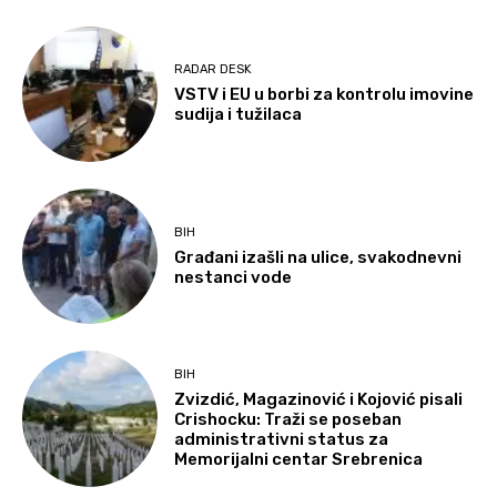
RADAR DESK
VSTV i EU u borbi za kontrolu imovine
sudija i tužilaca
BIH
Građani izašli na ulice, svakodnevni
nestanci vode
BIH
Zvizdić, Magazinović i Kojović pisali
Crishocku: Traži se poseban
administrativni status za
Memorijalni centar Srebrenica