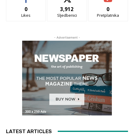
0
3,912
0
Likes
Sljedbenici
Pretplatnika
- Advertisement -
LATEST ARTICLES