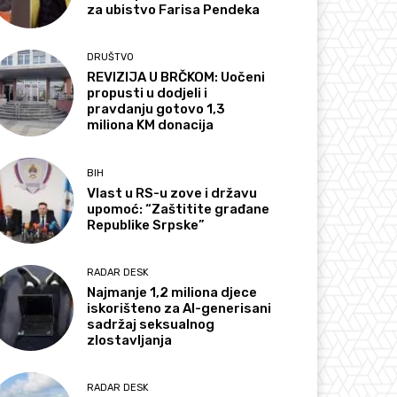
za ubistvo Farisa Pendeka
DRUŠTVO
REVIZIJA U BRČKOM: Uočeni
propusti u dodjeli i
pravdanju gotovo 1,3
miliona KM donacija
BIH
Vlast u RS-u zove i državu
upomoć: “Zaštitite građane
Republike Srpske”
RADAR DESK
Najmanje 1,2 miliona djece
iskorišteno za AI-generisani
sadržaj seksualnog
zlostavljanja
RADAR DESK