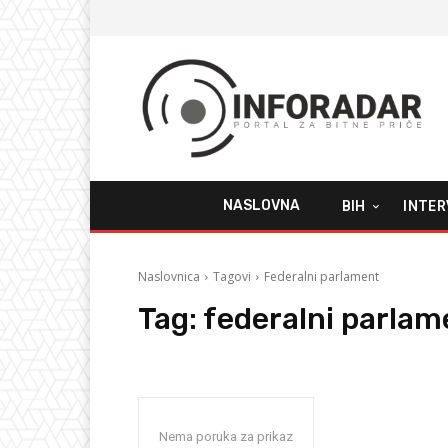
NASLOVNA
BIH
INTER
Naslovnica
Tagovi
Federalni parlament
Tag:
federalni parlam
Nema poruka za prikaz