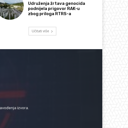
Udruženja žrtava genocida
podnijela prigovor RAK-u
zbog priloga RTRS-a
Učitati više
navođenja izvora.