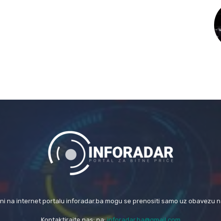
eni na internet portalu inforadar.ba mogu se prenositi samo uz obavezu 
Kontaktirajte nas: na:
inforadar.ba@gmail.com