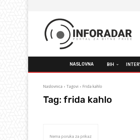
NASLOVNA
BIH
INTER
Naslovnica
Tagovi
Frida kahlo
Tag:
frida kahlo
Nema poruka za prikaz