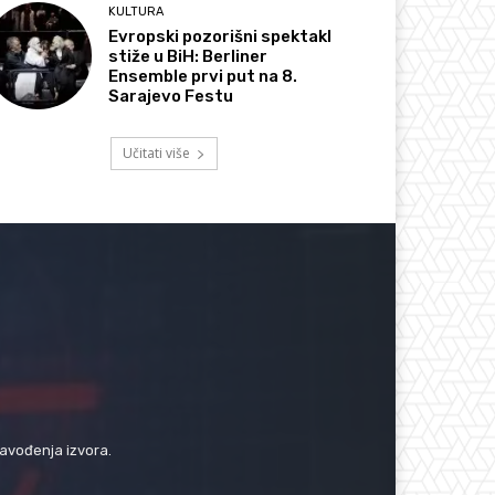
KULTURA
Evropski pozorišni spektakl
stiže u BiH: Berliner
Ensemble prvi put na 8.
Sarajevo Festu
Učitati više
navođenja izvora.