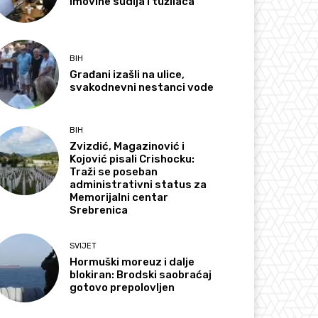
imovine sudija i tužilaca
BIH
Građani izašli na ulice,
svakodnevni nestanci vode
BIH
Zvizdić, Magazinović i
Kojović pisali Crishocku:
Traži se poseban
administrativni status za
Memorijalni centar
Srebrenica
SVIJET
Hormuški moreuz i dalje
blokiran: Brodski saobraćaj
gotovo prepolovljen