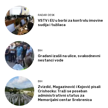
RADAR DESK
VSTV i EU u borbi za kontrolu imovine
sudija i tužilaca
BIH
Građani izašli na ulice, svakodnevni
nestanci vode
BIH
Zvizdić, Magazinović i Kojović pisali
Crishocku: Traži se poseban
administrativni status za
Memorijalni centar Srebrenica