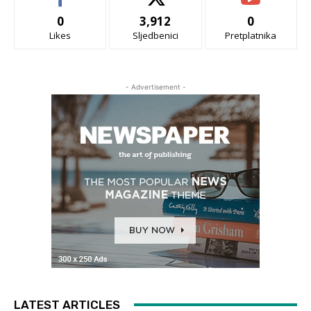
0
3,912
0
Likes
Sljedbenici
Pretplatnika
- Advertisement -
LATEST ARTICLES