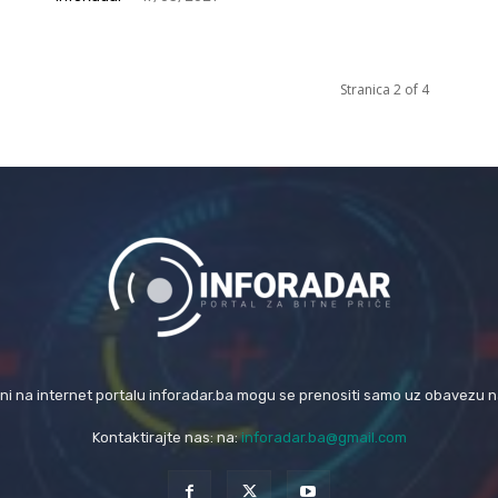
Stranica 2 of 4
eni na internet portalu inforadar.ba mogu se prenositi samo uz obavezu 
Kontaktirajte nas: na:
inforadar.ba@gmail.com