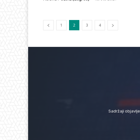
1
2
3
4
Sadržaji objavlj