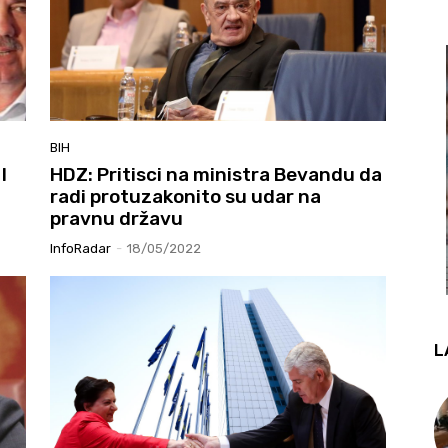
BIH
I
HDZ: Pritisci na ministra Bevandu da
radi protuzakonito su udar na
i
pravnu državu
InfoRadar
-
18/05/2022
L