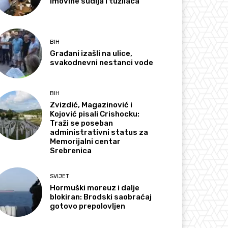
imovine sudija i tužilaca
BIH
Građani izašli na ulice,
svakodnevni nestanci vode
BIH
Zvizdić, Magazinović i
Kojović pisali Crishocku:
Traži se poseban
administrativni status za
Memorijalni centar
Srebrenica
SVIJET
Hormuški moreuz i dalje
blokiran: Brodski saobraćaj
gotovo prepolovljen