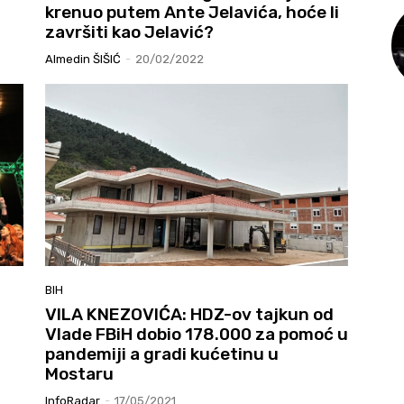
krenuo putem Ante Jelavića, hoće li
završiti kao Jelavić?
Almedin ŠIŠIĆ
-
20/02/2022
BIH
VILA KNEZOVIĆA: HDZ-ov tajkun od
Vlade FBiH dobio 178.000 za pomoć u
pandemiji a gradi kućetinu u
Mostaru
InfoRadar
-
17/05/2021