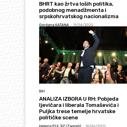
BHRT kao žrtva loših politika,
podobnog menadžmenta i
srpskohrvatskog nacionalizma
Gordana KATANA
-
11/04/2022
BIH
ANALIZA IZBORA U RH: Pobjeda
ljevičara i liberala Tomaševića i
Puljka trese temelje hrvatske
političke scene
Helena PULJIZ (Zagreb)
-
10/06/2021