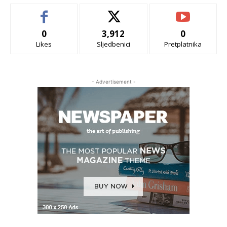
0
3,912
0
Likes
Sljedbenici
Pretplatnika
- Advertisement -