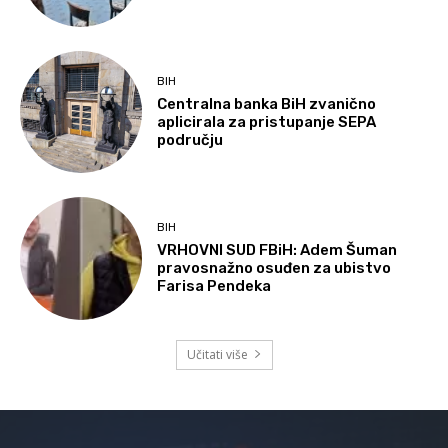
BIH
Centralna banka BiH zvanično
aplicirala za pristupanje SEPA
području
BIH
VRHOVNI SUD FBiH: Adem Šuman
pravosnažno osuđen za ubistvo
Farisa Pendeka
Učitati više