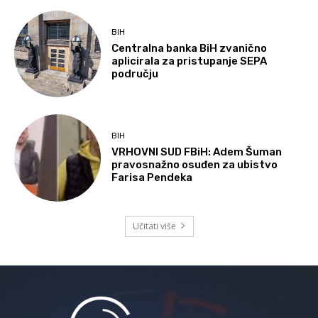
BIH
Centralna banka BiH zvanično
aplicirala za pristupanje SEPA
području
BIH
VRHOVNI SUD FBiH: Adem Šuman
pravosnažno osuđen za ubistvo
Farisa Pendeka
Učitati više