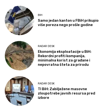
BIH
Samo jedan kanton u FBiH prikupio
više poreza nego prošle godine
RADAR DESK
Ekonomija eksploatacije u BiH:
Rekordni profiti kompanija,
minimalna korist za građane i
nepovratna šteta za prirodu
RADAR DESK
TI BiH: Zabilježene masovne
zloupotrebe javnih resursa pred
izbore