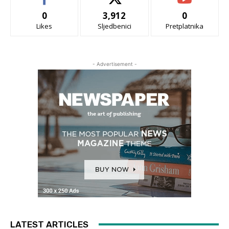
0
3,912
0
Likes
Sljedbenici
Pretplatnika
- Advertisement -
LATEST ARTICLES