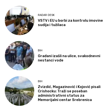
RADAR DESK
VSTV i EU u borbi za kontrolu imovine
sudija i tužilaca
BIH
Građani izašli na ulice, svakodnevni
nestanci vode
BIH
Zvizdić, Magazinović i Kojović pisali
Crishocku: Traži se poseban
administrativni status za
Memorijalni centar Srebrenica