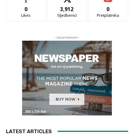
0
3,912
0
Likes
Sljedbenici
Pretplatnika
- Advertisement -
LATEST ARTICLES