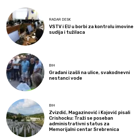
RADAR DESK
VSTV i EU u borbi za kontrolu imovine
sudija i tužilaca
BIH
Građani izašli na ulice, svakodnevni
nestanci vode
BIH
Zvizdić, Magazinović i Kojović pisali
Crishocku: Traži se poseban
administrativni status za
Memorijalni centar Srebrenica