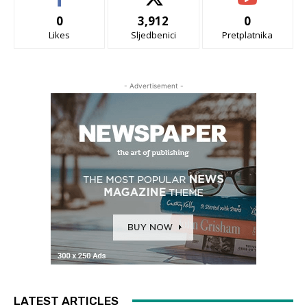
0
3,912
0
Likes
Sljedbenici
Pretplatnika
- Advertisement -
LATEST ARTICLES