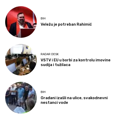
BIH
Veležu je potreban Rahimić
RADAR DESK
VSTV i EU u borbi za kontrolu imovine
sudija i tužilaca
BIH
Građani izašli na ulice, svakodnevni
nestanci vode