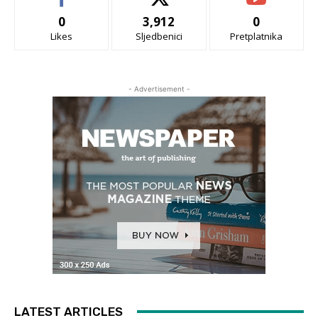
0
3,912
0
Likes
Sljedbenici
Pretplatnika
- Advertisement -
LATEST ARTICLES