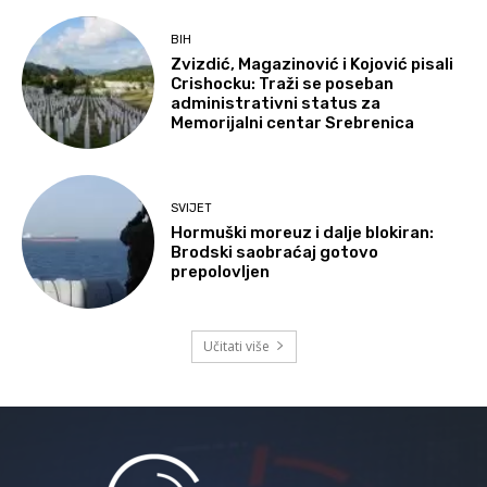
BIH
Zvizdić, Magazinović i Kojović pisali
Crishocku: Traži se poseban
administrativni status za
Memorijalni centar Srebrenica
SVIJET
Hormuški moreuz i dalje blokiran:
Brodski saobraćaj gotovo
prepolovljen
Učitati više