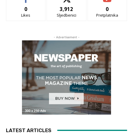
0
3,912
0
Likes
Sljedbenici
Pretplatnika
- Advertisement -
LATEST ARTICLES