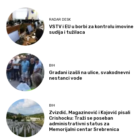
RADAR DESK
VSTV i EU u borbi za kontrolu imovine
sudija i tužilaca
BIH
Građani izašli na ulice, svakodnevni
nestanci vode
BIH
Zvizdić, Magazinović i Kojović pisali
Crishocku: Traži se poseban
administrativni status za
Memorijalni centar Srebrenica