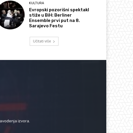
KULTURA
Evropski pozorišni spektakl
stiže u BiH: Berliner
Ensemble prvi put na 8.
Sarajevo Festu
Učitati više
navođenja izvora.