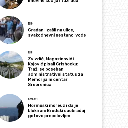
imovine sudija i tužilaca
BIH
Građani izašli na ulice,
svakodnevni nestanci vode
BIH
Zvizdić, Magazinović i
Kojović pisali Crishocku:
Traži se poseban
administrativni status za
Memorijalni centar
Srebrenica
SVIJET
Hormuški moreuz i dalje
blokiran: Brodski saobraćaj
gotovo prepolovljen