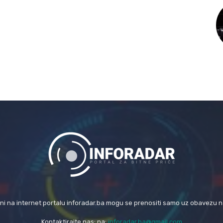
eni na internet portalu inforadar.ba mogu se prenositi samo uz obavezu 
Kontaktirajte nas: na:
inforadar.ba@gmail.com