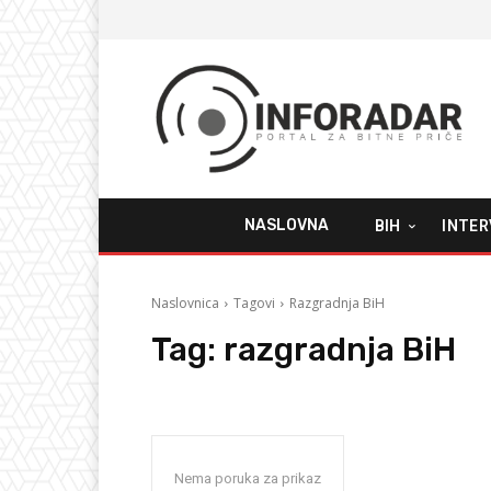
NASLOVNA
BIH
INTER
Naslovnica
Tagovi
Razgradnja BiH
Tag:
razgradnja BiH
Nema poruka za prikaz