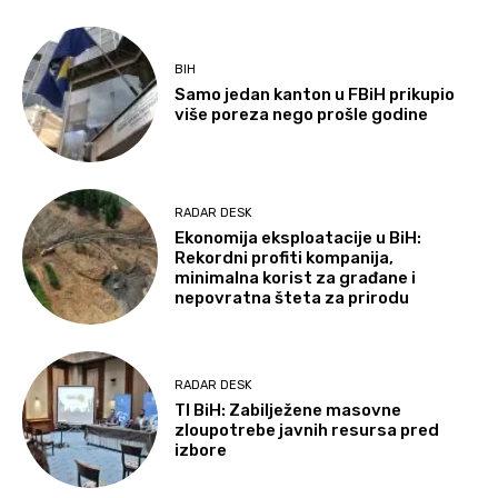
BIH
Samo jedan kanton u FBiH prikupio
više poreza nego prošle godine
RADAR DESK
Ekonomija eksploatacije u BiH:
Rekordni profiti kompanija,
minimalna korist za građane i
nepovratna šteta za prirodu
RADAR DESK
TI BiH: Zabilježene masovne
zloupotrebe javnih resursa pred
izbore