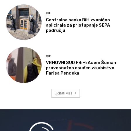
BIH
Centralna banka BiH zvanično
aplicirala za pristupanje SEPA
području
BIH
VRHOVNI SUD FBiH: Adem Šuman
pravosnažno osuđen za ubistvo
Farisa Pendeka
Učitati više