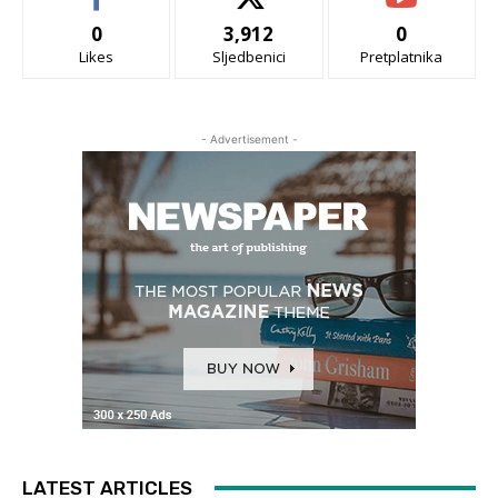
0
3,912
0
Likes
Sljedbenici
Pretplatnika
- Advertisement -
LATEST ARTICLES