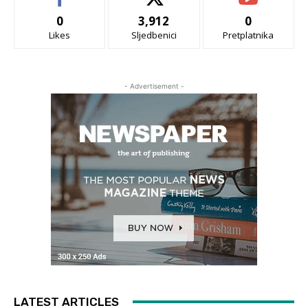
0
3,912
0
Likes
Sljedbenici
Pretplatnika
- Advertisement -
LATEST ARTICLES