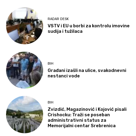
RADAR DESK
VSTV i EU u borbi za kontrolu imovine
sudija i tužilaca
BIH
Građani izašli na ulice, svakodnevni
nestanci vode
BIH
Zvizdić, Magazinović i Kojović pisali
Crishocku: Traži se poseban
administrativni status za
Memorijalni centar Srebrenica