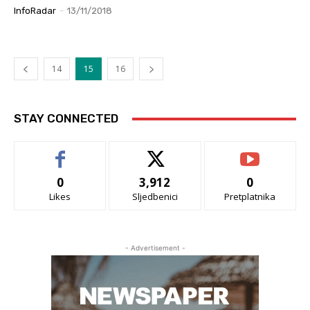
InfoRadar
-
13/11/2018
14
15
16
STAY CONNECTED
0
3,912
0
Likes
Sljedbenici
Pretplatnika
- Advertisement -