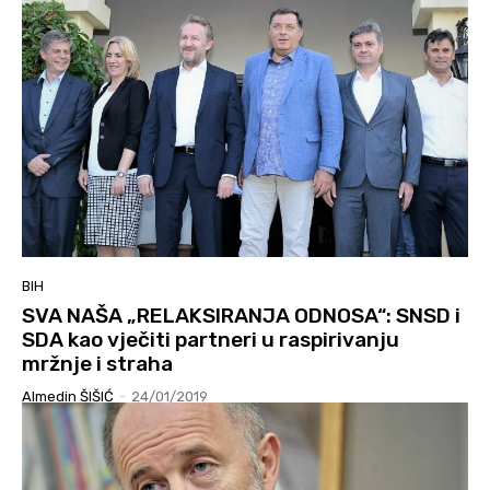
BIH
SVA NAŠA „RELAKSIRANJA ODNOSA“: SNSD i
SDA kao vječiti partneri u raspirivanju
mržnje i straha
Almedin ŠIŠIĆ
-
24/01/2019