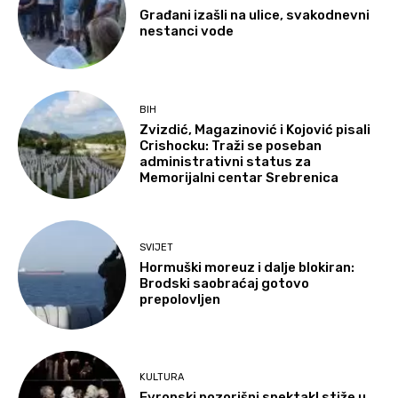
Građani izašli na ulice, svakodnevni
nestanci vode
BIH
Zvizdić, Magazinović i Kojović pisali
Crishocku: Traži se poseban
administrativni status za
Memorijalni centar Srebrenica
SVIJET
Hormuški moreuz i dalje blokiran:
Brodski saobraćaj gotovo
prepolovljen
KULTURA
Evropski pozorišni spektakl stiže u