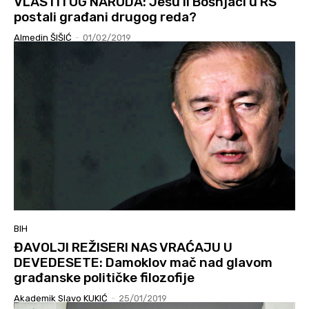
VLASTITOG NARODA: Jesu li Bošnjaci u RS
postali građani drugog reda?
Almedin ŠIŠIĆ
-
01/02/2019
BIH
ĐAVOLJI REŽISERI NAS VRAĆAJU U
DEVEDESETE: Damoklov mač nad glavom
građanske političke filozofije
Akademik Slavo KUKIĆ
-
25/01/2019