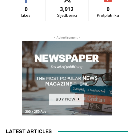
0
3,912
0
Likes
Sljedbenici
Pretplatnika
- Advertisement -
LATEST ARTICLES