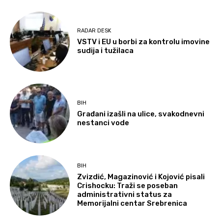
RADAR DESK
VSTV i EU u borbi za kontrolu imovine
sudija i tužilaca
BIH
Građani izašli na ulice, svakodnevni
nestanci vode
BIH
Zvizdić, Magazinović i Kojović pisali
Crishocku: Traži se poseban
administrativni status za
Memorijalni centar Srebrenica