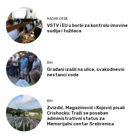
RADAR DESK
VSTV i EU u borbi za kontrolu imovine
sudija i tužilaca
BIH
Građani izašli na ulice, svakodnevni
nestanci vode
BIH
Zvizdić, Magazinović i Kojović pisali
Crishocku: Traži se poseban
administrativni status za
Memorijalni centar Srebrenica