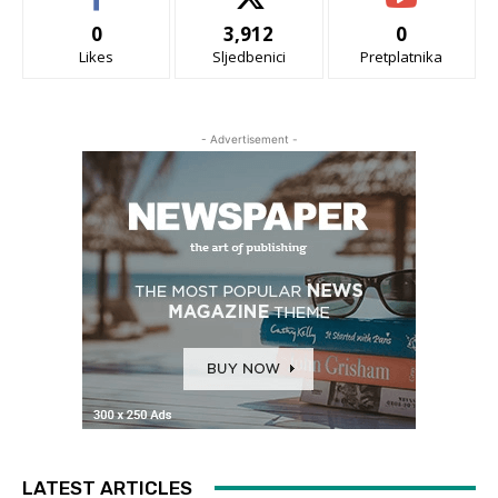
0
3,912
0
Likes
Sljedbenici
Pretplatnika
- Advertisement -
LATEST ARTICLES