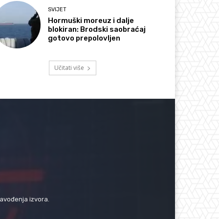
SVIJET
Hormuški moreuz i dalje
blokiran: Brodski saobraćaj
gotovo prepolovljen
Učitati više
navođenja izvora.