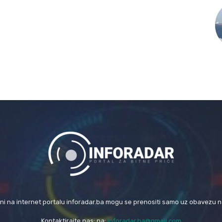
eni na internet portalu inforadar.ba mogu se prenositi samo uz obavezu 
Kontaktirajte nas: na:
inforadar.ba@gmail.com