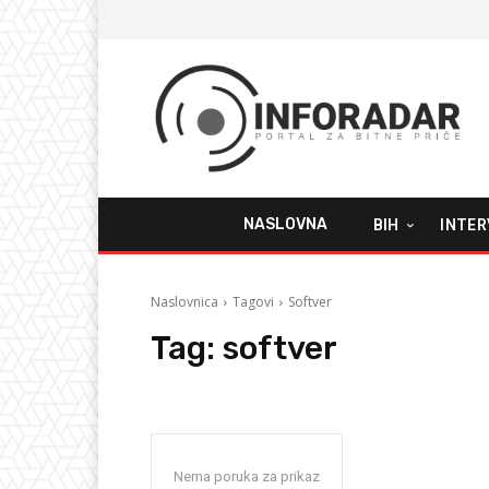
NASLOVNA
BIH
INTER
Naslovnica
Tagovi
Softver
Tag:
softver
Nema poruka za prikaz