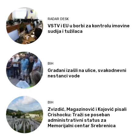
RADAR DESK
VSTV i EU u borbi za kontrolu imovine
sudija i tužilaca
BIH
Građani izašli na ulice, svakodnevni
nestanci vode
BIH
Zvizdić, Magazinović i Kojović pisali
Crishocku: Traži se poseban
administrativni status za
Memorijalni centar Srebrenica