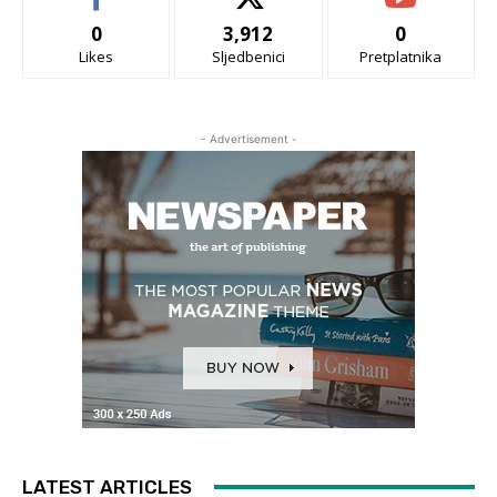
0
3,912
0
Likes
Sljedbenici
Pretplatnika
- Advertisement -
LATEST ARTICLES