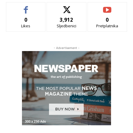
0
3,912
0
Likes
Sljedbenici
Pretplatnika
- Advertisement -