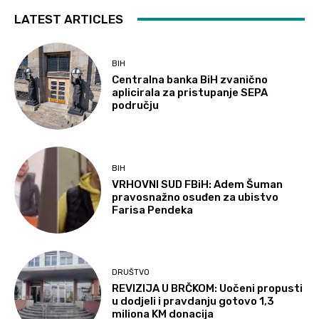
LATEST ARTICLES
BIH
Centralna banka BiH zvanično
aplicirala za pristupanje SEPA
području
BIH
VRHOVNI SUD FBiH: Adem Šuman
pravosnažno osuđen za ubistvo
Farisa Pendeka
DRUŠTVO
REVIZIJA U BRČKOM: Uočeni propusti
u dodjeli i pravdanju gotovo 1,3
miliona KM donacija