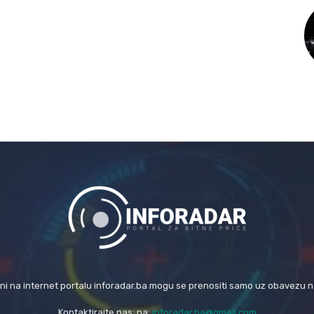
eni na internet portalu inforadar.ba mogu se prenositi samo uz obavezu 
Kontaktirajte nas: na:
inforadar.ba@gmail.com