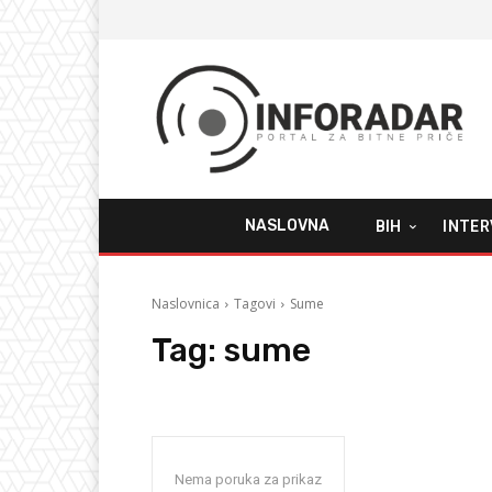
NASLOVNA
BIH
INTER
Naslovnica
Tagovi
Sume
Tag:
sume
Nema poruka za prikaz