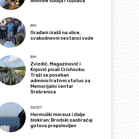
imovine sudija i tužilaca
BIH
Građani izašli na ulice,
svakodnevni nestanci vode
BIH
Zvizdić, Magazinović i
Kojović pisali Crishocku:
Traži se poseban
administrativni status za
Memorijalni centar
Srebrenica
SVIJET
Hormuški moreuz i dalje
blokiran: Brodski saobraćaj
gotovo prepolovljen