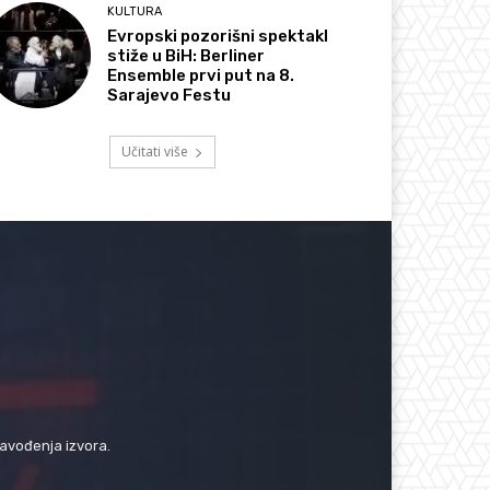
KULTURA
Evropski pozorišni spektakl
stiže u BiH: Berliner
Ensemble prvi put na 8.
Sarajevo Festu
Učitati više
navođenja izvora.