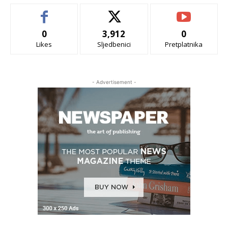
0
3,912
0
Likes
Sljedbenici
Pretplatnika
- Advertisement -