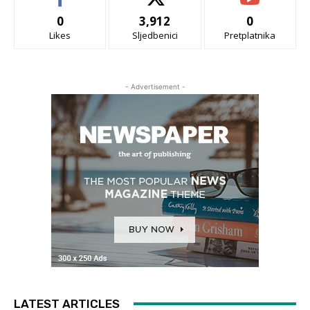
0
3,912
0
Likes
Sljedbenici
Pretplatnika
- Advertisement -
LATEST ARTICLES