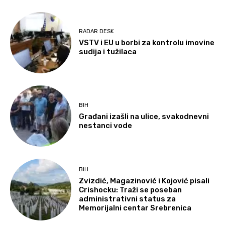
RADAR DESK
VSTV i EU u borbi za kontrolu imovine
sudija i tužilaca
BIH
Građani izašli na ulice, svakodnevni
nestanci vode
BIH
Zvizdić, Magazinović i Kojović pisali
Crishocku: Traži se poseban
administrativni status za
Memorijalni centar Srebrenica