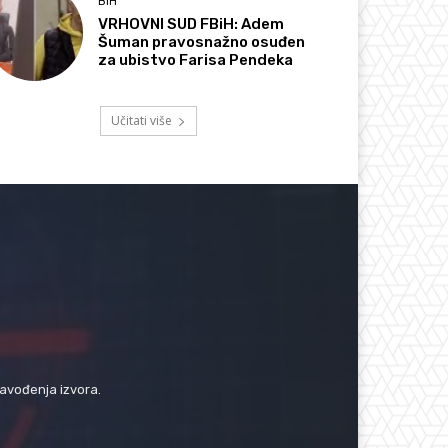
BIH
VRHOVNI SUD FBiH: Adem
Šuman pravosnažno osuđen
za ubistvo Farisa Pendeka
Učitati više
navođenja izvora.