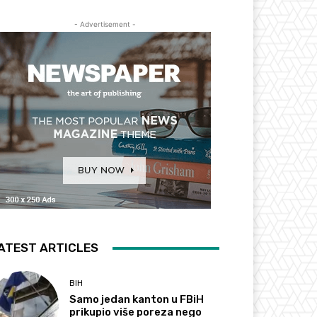
- Advertisement -
ATEST ARTICLES
BIH
Samo jedan kanton u FBiH
prikupio više poreza nego