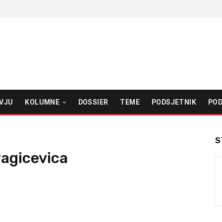
VJU
KOLUMNE
DOSSIER
TEME
PODSJETNIK
POD
S
ragicevica