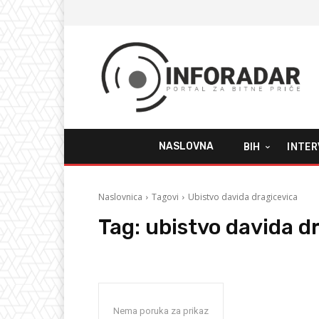
NASLOVNA
BIH
INTER
Naslovnica
Tagovi
Ubistvo davida dragicevica
Tag:
ubistvo davida d
Nema poruka za prikaz