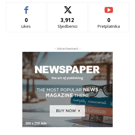
0
3,912
0
Likes
Sljedbenici
Pretplatnika
- Advertisement -