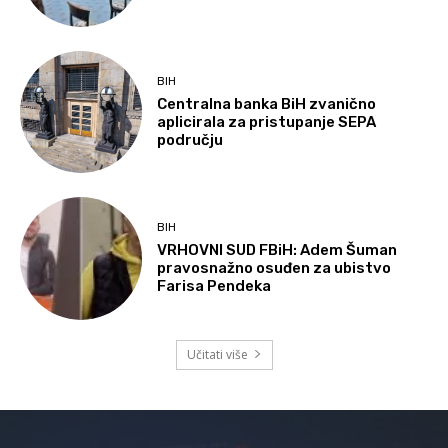
BIH
Centralna banka BiH zvanično
aplicirala za pristupanje SEPA
području
BIH
VRHOVNI SUD FBiH: Adem Šuman
pravosnažno osuđen za ubistvo
Farisa Pendeka
Učitati više