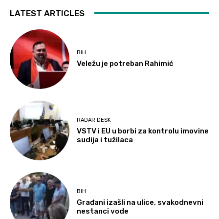
LATEST ARTICLES
BIH
Veležu je potreban Rahimić
RADAR DESK
VSTV i EU u borbi za kontrolu imovine
sudija i tužilaca
BIH
Građani izašli na ulice, svakodnevni
nestanci vode