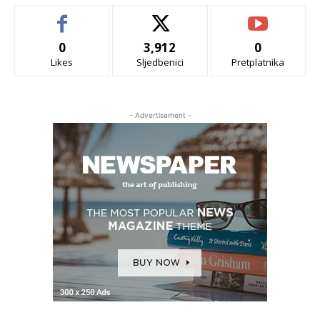
0
3,912
0
Likes
Sljedbenici
Pretplatnika
- Advertisement -