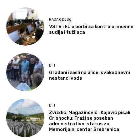
RADAR DESK
VSTV i EU u borbi za kontrolu imovine
sudija i tužilaca
BIH
Građani izašli na ulice, svakodnevni
nestanci vode
BIH
Zvizdić, Magazinović i Kojović pisali
Crishocku: Traži se poseban
administrativni status za
Memorijalni centar Srebrenica