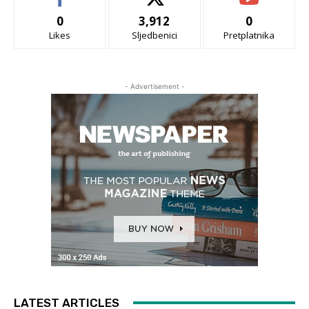
0
3,912
0
Likes
Sljedbenici
Pretplatnika
- Advertisement -
LATEST ARTICLES