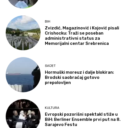
BIH
Zvizdić, Magazinović i Kojović pisali
Crishocku: Traži se poseban
administrativni status za
Memorijalni centar Srebrenica
SVIJET
Hormuški moreuz i dalje blokiran:
Brodski saobraćaj gotovo
prepolovljen
KULTURA
Evropski pozorišni spektakl stiže u
BiH: Berliner Ensemble prvi put na 8.
Sarajevo Festu