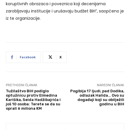
koruptivnih obrazaca i poveznica koji decenijama
zarobljavaju institucije i urušavaju budžet BiH”, saopćeno je
iz te organizacije.
Facebook
X
PRETHODNI ČLANAK
NAREDNI ČLANAK
Tužilaštvo BiH podiglo
Pogibija 17 ljudi, pad Dodika,
optužnicu protiv Elmedina
odlazak Halida… Ovo su
Karišika, Seida Hadžibajrića i
događaji koji su obilježili
još 10 osoba: Terete se da su
godinu u BiH
oprali 6 miliona KM