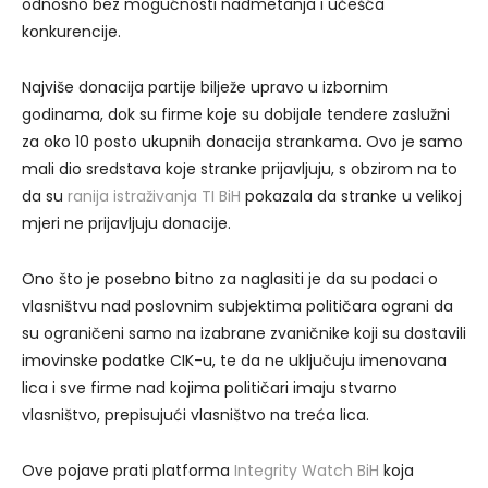
odnosno bez mogućnosti nadmetanja i učešća
konkurencije.
Najviše donacija partije bilježe upravo u izbornim
godinama, dok su firme koje su dobijale tendere zaslužni
za oko 10 posto ukupnih donacija strankama. Ovo je samo
mali dio sredstava koje stranke prijavljuju, s obzirom na to
da su
ranija istraživanja TI BiH
pokazala da stranke u velikoj
mjeri ne prijavljuju donacije.
Ono što je posebno bitno za naglasiti je da su podaci o
vlasništvu nad poslovnim subjektima političara ograni da
su ograničeni samo na izabrane zvaničnike koji su dostavili
imovinske podatke CIK-u, te da ne uključuju imenovana
lica i sve firme nad kojima političari imaju stvarno
vlasništvo, prepisujući vlasništvo na treća lica.
Ove pojave prati platforma
Integrity Watch BiH
koja