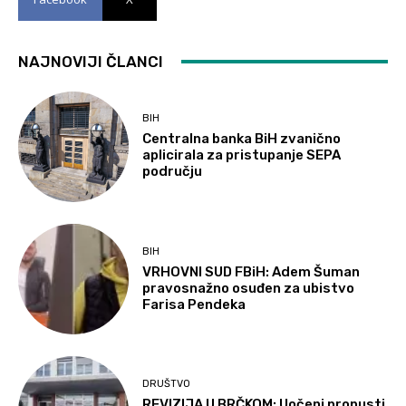
NAJNOVIJI ČLANCI
BIH
Centralna banka BiH zvanično
aplicirala za pristupanje SEPA
području
BIH
VRHOVNI SUD FBiH: Adem Šuman
pravosnažno osuđen za ubistvo
Farisa Pendeka
DRUŠTVO
REVIZIJA U BRČKOM: Uočeni propusti