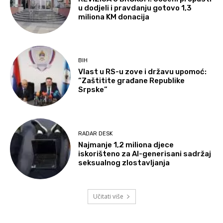
u dodjeli i pravdanju gotovo 1,3
miliona KM donacija
BIH
Vlast u RS-u zove i državu upomoć:
“Zaštitite građane Republike
Srpske”
RADAR DESK
Najmanje 1,2 miliona djece
iskorišteno za AI-generisani sadržaj
seksualnog zlostavljanja
Učitati više