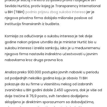
praksu je slučaj ministra za ljudska prava i izbjeglice BiH
Sevlida Hurtića, protiv kojeg je Transparency International
u BiH (TIBiH)
podnio prijavu zbog sukoba interesa
jer je
njegova privatna firma dobijala milionske poslove od
institucija finansiranih iz budžeta.
Komisija za odlučivanje o sukobu interesa je tek dvije
godine nakon prijave utvrdila da je ministar Hurtić bio u
sukobu interesa i izrekla sankciju, iako je u međuvremenu
njegova firma nastavila indirektno učestvovati u javnim
nabavkama kroz druga pravna lica.
Analiza preko 930.000 postupka javnih nabavki u periodu
od posljednjih nekoliko godina koju je obavio TI BiH
pokazuje da su firme u vlasništvu nekog od izabranih
zvaničnika u BiH godini dobile 2.450 ugovora, dok je više od
dvije trećine ili 76,9 posto, svih tendera dodijeljeno
sklopljeno je direktnim sporazumom sa dobavljačima,