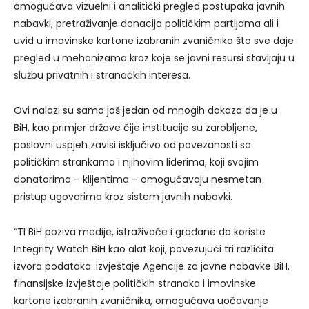
omogućava vizuelni i analitički pregled postupaka javnih
nabavki, pretraživanje donacija političkim partijama ali i
uvid u imovinske kartone izabranih zvaničnika što sve daje
pregled u mehanizama kroz koje se javni resursi stavljaju u
službu privatnih i stranačkih interesa.
Ovi nalazi su samo još jedan od mnogih dokaza da je u
BiH, kao primjer države čije institucije su zarobljene,
poslovni uspjeh zavisi isključivo od povezanosti sa
političkim strankama i njihovim liderima, koji svojim
donatorima – klijentima – omogućavaju nesmetan
pristup ugovorima kroz sistem javnih nabavki.
“TI BiH poziva medije, istraživače i građane da koriste
Integrity Watch BiH kao alat koji, povezujući tri različita
izvora podataka: izvještaje Agencije za javne nabavke BiH,
finansijske izvještaje političkih stranaka i imovinske
kartone izabranih zvaničnika, omogućava uočavanje