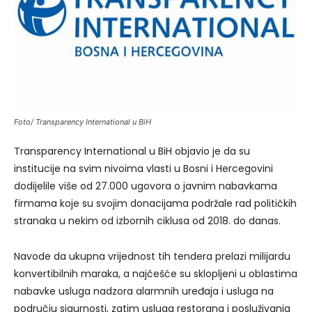
Foto/ Transparency International u BiH
Transparency International u BiH objavio je da su
institucije na svim nivoima vlasti u Bosni i Hercegovini
dodijelile više od 27.000 ugovora o javnim nabavkama
firmama koje su svojim donacijama podržale rad političkih
stranaka u nekim od izbornih ciklusa od 2018. do danas.
Navode da ukupna vrijednost tih tendera prelazi milijardu
konvertibilnih maraka, a najčešće su sklopljeni u oblastima
nabavke usluga nadzora alarmnih uređaja i usluga na
području sigurnosti, zatim usluga restorana i posluživanja