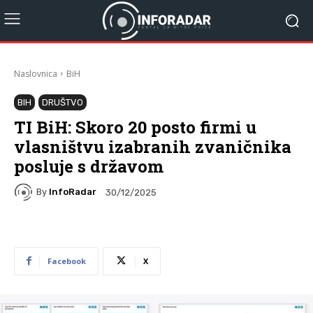
Naslovnica
BiH
BIH
DRUŠTVO
TI BiH: Skoro 20 posto firmi u
vlasništvu izabranih zvaničnika
posluje s državom
By
InfoRadar
30/12/2025
Facebook
X