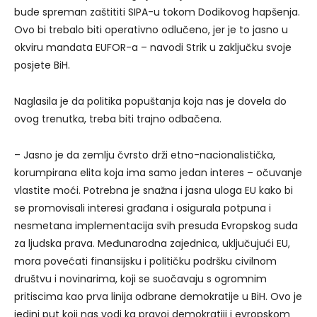
bude spreman zaštititi SIPA-u tokom Dodikovog hapšenja.
Ovo bi trebalo biti operativno odlučeno, jer je to jasno u
okviru mandata EUFOR-a – navodi Strik u zaključku svoje
posjete BiH.
Naglasila je da politika popuštanja koja nas je dovela do
ovog trenutka, treba biti trajno odbačena.
– Jasno je da zemlju čvrsto drži etno-nacionalistička,
korumpirana elita koja ima samo jedan interes – očuvanje
vlastite moći. Potrebna je snažna i jasna uloga EU kako bi
se promovisali interesi građana i osigurala potpuna i
nesmetana implementacija svih presuda Evropskog suda
za ljudska prava. Međunarodna zajednica, uključujući EU,
mora povećati finansijsku i političku podršku civilnom
društvu i novinarima, koji se suočavaju s ogromnim
pritiscima kao prva linija odbrane demokratije u BiH. Ovo je
jedini put koji nas vodi ka pravoj demokratiji i evropskom