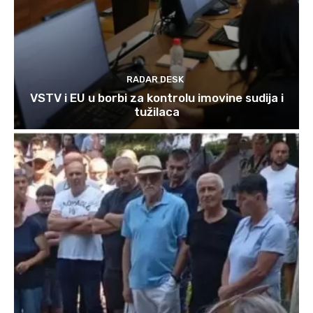
RADAR DESK
VSTV i EU u borbi za kontrolu imovine sudija i
tužilaca