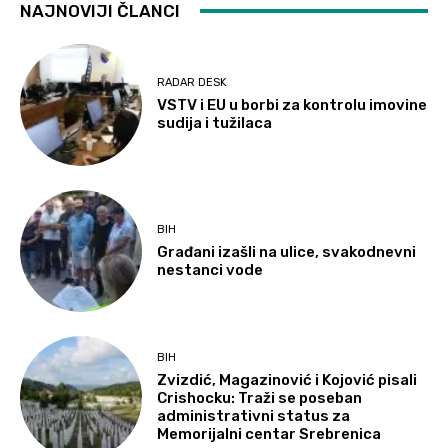
NAJNOVIJI ČLANCI
RADAR DESK
VSTV i EU u borbi za kontrolu imovine
sudija i tužilaca
BIH
Građani izašli na ulice, svakodnevni
nestanci vode
BIH
Zvizdić, Magazinović i Kojović pisali
Crishocku: Traži se poseban
administrativni status za
Memorijalni centar Srebrenica