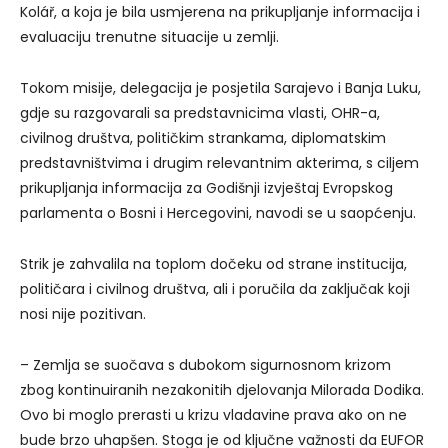
Kolář, a koja je bila usmjerena na prikupljanje informacija i
evaluaciju trenutne situacije u zemlji.
Tokom misije, delegacija je posjetila Sarajevo i Banja Luku,
gdje su razgovarali sa predstavnicima vlasti, OHR-a,
civilnog društva, političkim strankama, diplomatskim
predstavništvima i drugim relevantnim akterima, s ciljem
prikupljanja informacija za Godišnji izvještaj Evropskog
parlamenta o Bosni i Hercegovini, navodi se u saopćenju.
Strik je zahvalila na toplom dočeku od strane institucija,
političara i civilnog društva, ali i poručila da zaključak koji
nosi nije pozitivan.
– Zemlja se suočava s dubokom sigurnosnom krizom
zbog kontinuiranih nezakonitih djelovanja Milorada Dodika.
Ovo bi moglo prerasti u krizu vladavine prava ako on ne
bude brzo uhapšen. Stoga je od ključne važnosti da EUFOR