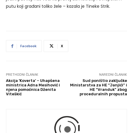
putu koji građani toliko žele – kazala je Tineke Strik.
Facebook
X
PRETHODNI ČLANAK
NAREDNI ČLANAK
Akcija ‘Koverta’ – Uhapšena
Sud poništio zaključke
ministrica Adna Mesihović i
Ministarstva za HE “Janjići” i
njena pomoćnica Dženita
HE “Vranduk” zbog
Viteškić
proceduralnih propusta