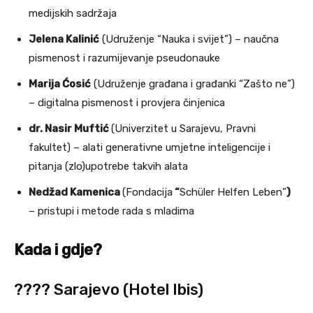
medijskih sadržaja
Jelena Kalinić
(Udruženje “Nauka i svijet”) – naučna
pismenost i razumijevanje pseudonauke
Marija Ćosić
(Udruženje građana i građanki “Zašto ne”)
– digitalna pismenost i provjera činjenica
dr. Nasir Muftić
(Univerzitet u Sarajevu, Pravni
fakultet) – alati generativne umjetne inteligencije i
pitanja (zlo)upotrebe takvih alata
Nedžad Kamenica
(Fondacija
“
Schüler Helfen Leben”
)
– pristupi i metode rada s mladima
Kada i gdje?
???? Sarajevo (Hotel Ibis)