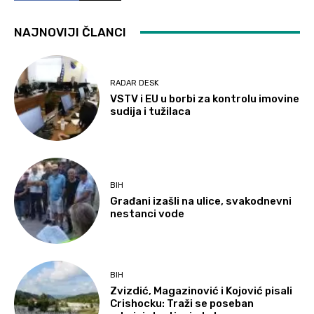
NAJNOVIJI ČLANCI
RADAR DESK
VSTV i EU u borbi za kontrolu imovine
sudija i tužilaca
BIH
Građani izašli na ulice, svakodnevni
nestanci vode
BIH
Zvizdić, Magazinović i Kojović pisali
Crishocku: Traži se poseban