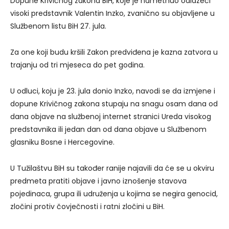
Dopune Krivičnog zakona BiH, koje je nametnuo odlazeći
visoki predstavnik Valentin Inzko, zvanično su objavljene u
Službenom listu BiH 27. jula.
Za one koji budu kršili Zakon predviđena je kazna zatvora u
trajanju od tri mjeseca do pet godina.
U odluci, koju je 23. jula donio Inzko, navodi se da izmjene i
dopune Krivičnog zakona stupaju na snagu osam dana od
dana objave na službenoj internet stranici Ureda visokog
predstavnika ili jedan dan od dana objave u Službenom
glasniku Bosne i Hercegovine.
U Tužilaštvu BiH su također ranije najavili da će se u okviru
predmeta pratiti objave i javno iznošenje stavova
pojedinaca, grupa ili udruženja u kojima se negira genocid,
zločini protiv čovječnosti i ratni zločini u BiH.