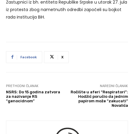
Zastupnici iz bh. entiteta Republike Srpske u utorak 27. jula
iz protesta zbog nametnutih odredbi započeli su bojkot
rada institucija BiH.
Facebook
X
PRETHODNI ČLANAK
NAREDNI ČLANAK
NSRS: Do 15 godina zatvora
Ročište u aferi “Respiratori”:
za nazivanje RS
Hodžić poručio da jednim
“genocidnom”
papirom može “zakucati”
Novalića