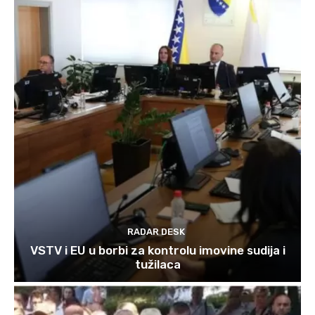
RADAR DESK
VSTV i EU u borbi za kontrolu imovine sudija i
tužilaca