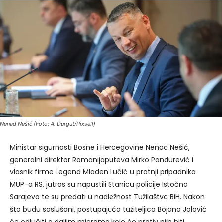
Nenad Nešić (Foto: A. Durgut/Pixsell)
Ministar sigurnosti Bosne i Hercegovine Nenad Nešić,
generalni direktor Romanijaputeva Mirko Pandurević i
vlasnik firme Legend Mladen Lučić u pratnji pripadnika
MUP-a RS, jutros su napustili Stanicu policije Istočno
Sarajevo te su predati u nadležnost Tužilaštva BiH. Nakon
što budu saslušani, postupajuća tužiteljica Bojana Jolović
će odlučiti o daljim mjerama koje će protiv njih biti