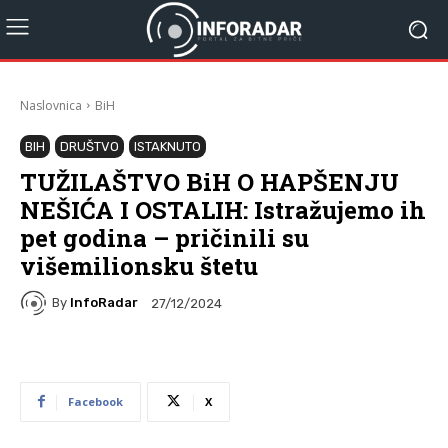
Naslovnica
BiH
BIH
DRUŠTVO
ISTAKNUTO
TUŽILAŠTVO BiH O HAPŠENJU
NEŠIĆA I OSTALIH: Istražujemo ih
pet godina – pričinili su
višemilionsku štetu
By
InfoRadar
27/12/2024
Facebook
X