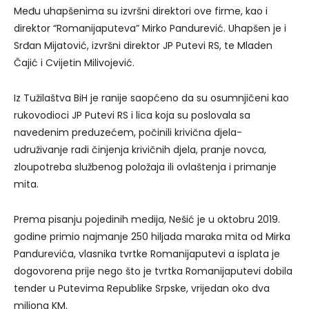
Među uhapšenima su izvršni direktori ove firme, kao i
direktor “Romanijaputeva” Mirko Pandurević. Uhapšen je i
Srđan Mijatović, izvršni direktor JP Putevi RS, te Mladen
Čajić i Cvijetin Milivojević.
Iz Tužilaštva BiH je ranije saopćeno da su osumnjičeni kao
rukovodioci JP Putevi RS i lica koja su poslovala sa
navedenim preduzećem, počinili krivična djela-
udruživanje radi činjenja krivičnih djela, pranje novca,
zloupotreba službenog položaja ili ovlaštenja i primanje
mita.
Prema pisanju pojedinih medija, Nešić je u oktobru 2019.
godine primio najmanje 250 hiljada maraka mita od Mirka
Pandurevića, vlasnika tvrtke Romanijaputevi a isplata je
dogovorena prije nego što je tvrtka Romanijaputevi dobila
tender u Putevima Republike Srpske, vrijedan oko dva
miliona KM.