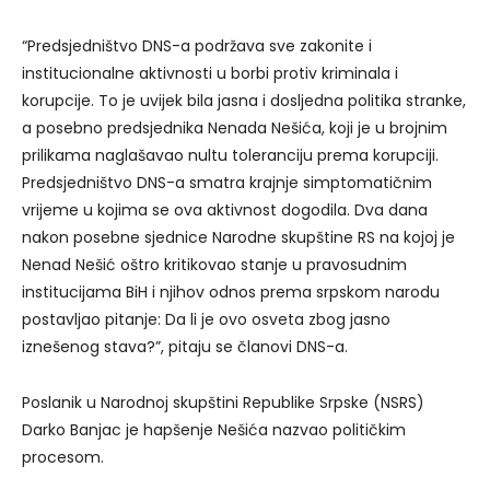
“Predsjedništvo DNS-a podržava sve zakonite i
institucionalne aktivnosti u borbi protiv kriminala i
korupcije. To je uvijek bila jasna i dosljedna politika stranke,
a posebno predsjednika Nenada Nešića, koji je u brojnim
prilikama naglašavao nultu toleranciju prema korupciji.
Predsjedništvo DNS-a smatra krajnje simptomatičnim
vrijeme u kojima se ova aktivnost dogodila. Dva dana
nakon posebne sjednice Narodne skupštine RS na kojoj je
Nenad Nešić oštro kritikovao stanje u pravosudnim
institucijama BiH i njihov odnos prema srpskom narodu
postavljao pitanje: Da li je ovo osveta zbog jasno
iznešenog stava?”, pitaju se članovi DNS-a.
Poslanik u Narodnoj skupštini Republike Srpske (NSRS)
Darko Banjac je hapšenje Nešića nazvao političkim
procesom.