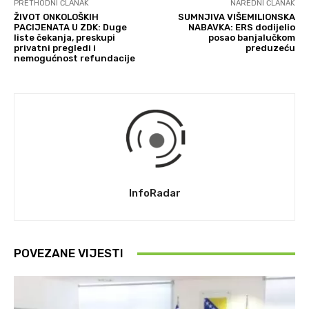
PRETHODNI ČLANAK
NAREDNI ČLANAK
ŽIVOT ONKOLOŠKIH
SUMNJIVA VIŠEMILIONSKA
PACIJENATA U ZDK: Duge
NABAVKA: ERS dodijelio
liste čekanja, preskupi
posao banjalučkom
privatni pregledi i
preduzeću
nemogućnost refundacije
InfoRadar
POVEZANE VIJESTI