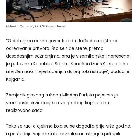
Milanko Kajganić, FOTO: Dario Drmać
“O detaljima ćemo govoriti kada dođe do ročišta za
određivanje pritvora. Što se tiče štete, prema
dosadašnjim saznanjima, ona je višemilionska i nanesena
je putevima Republike Srpske. Konačan iznos štete bit će
utvrđen nakon vještačenja i daljeg toka istrage”, dodao je
Kajganić.
Zamjenik glavnog tužioca Mladen Furtula pojasnio je
vremenski okvir akcije i razloge zbog kojih je ona
realizovana sada.
“Iako se radi o djelima koja su se dogodila prije više godina,
u posljednje vrijeme intenzivirali smo istragu i prikupili