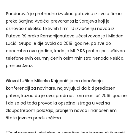
Pandurević je prethodno izvukao gotovinu iz svoje firme
preko Sanjina Avdića, prevaranta iz Sarajeva koji je
osnovao nekoliko fiktivnih firmi. U izvlačenju novca iz
Puteva RS preko Romanijaputeva učestvovao je i Mladen
Lučić. Grupa je djelovala od 2019. godine, pa sve do
decembra ove godine, kada je MUP RS pratio i prisluškivao
telefone svih osumnjičenih osim ministra Nenada Nešića,
prenosi Avaz.
Glavni tužilac Milenko Kajganić je na današanjoj
konferenciji za novinare, najavljujući da biti predložen
pritvor, kazao da je ovaj predmet formiran još 2019. godine
i da se od tada provodila opsežna istraga u vezi sa
zloupotrebom položaja, pranjem novca i nanošenjem
štete javnim preduzećima.
“Ovaj predmet inicijalno je započeo kao istraga aktivnosti