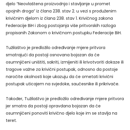
djelo “Neovlaštena proizvodnja i stavljanje u promet
opojnih droga” iz člana 238. stav 2. u vezi s produženim
krivičnim djelom iz člana 238. stav 1. Krivičnog zakona
Federacije BiH i zbog postojanja više pritvorskih razloga
propisanih Zakonom o krivičnom postupku Federacije BiH.
Tužilaštvo je predložilo određivanje mjere pritvora
smatrajući da postoji osnovana bojazan da će
osumnjičeni uništiti, sakriti, izmijeniti ili krivotvoriti dokaze ili
tragove važne za krivični postupak, odnosno da postoje
naročite okolnosti koje ukazuju da će ometati krivični
postupak uticajem na svjedoke, saučesnike ili prikrivače.
Također, Tužilaštvo je predložilo određivanje mjere pritvora
jer smatra da postoji opravdana bojazan da će
osumnjičeni ponoviti krivično djelo koje im se stavlja na
teret.