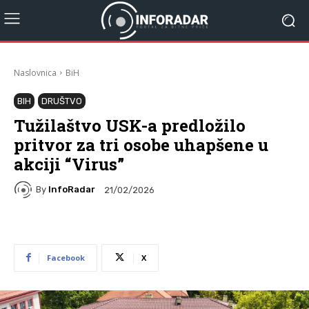
Naslovnica
BiH
BIH
DRUŠTVO
Tužilaštvo USK-a predložilo
pritvor za tri osobe uhapšene u
akciji “Virus”
By
InfoRadar
21/02/2026
Facebook
X