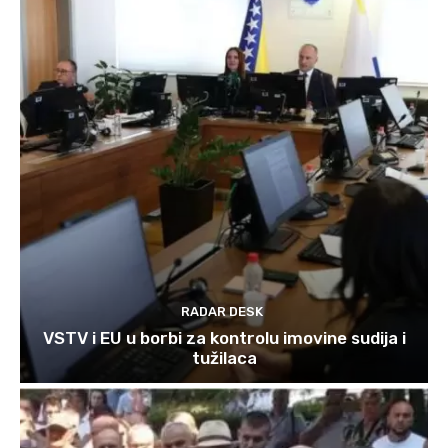
RADAR DESK
VSTV i EU u borbi za kontrolu imovine sudija i
tužilaca