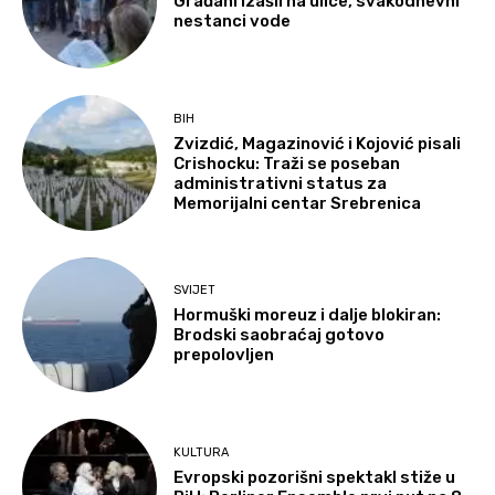
Građani izašli na ulice, svakodnevni
nestanci vode
BIH
Zvizdić, Magazinović i Kojović pisali
Crishocku: Traži se poseban
administrativni status za
Memorijalni centar Srebrenica
SVIJET
Hormuški moreuz i dalje blokiran:
Brodski saobraćaj gotovo
prepolovljen
KULTURA
Evropski pozorišni spektakl stiže u