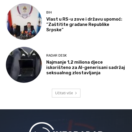
BIH
Vlast u RS-u zove i državu upomoć:
“Zaštitite građane Republike
Srpske”
RADAR DESK
Najmanje 1,2 miliona djece
iskorišteno za AI-generisani sadržaj
seksualnog zlostavljanja
Učitati više