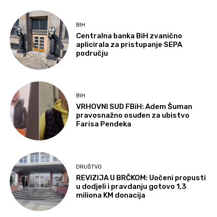
BIH
Centralna banka BiH zvanično
aplicirala za pristupanje SEPA
području
BIH
VRHOVNI SUD FBiH: Adem Šuman
pravosnažno osuđen za ubistvo
Farisa Pendeka
DRUŠTVO
REVIZIJA U BRČKOM: Uočeni propusti
u dodjeli i pravdanju gotovo 1,3
miliona KM donacija