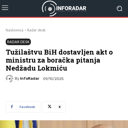
Naslovnica
Radar desk
RADAR DESK
Tužilaštvu BiH dostavljen akt o
ministru za boračka pitanja
Nedžadu Lokmiću
By
InfoRadar
09/10/2025
Facebook
X