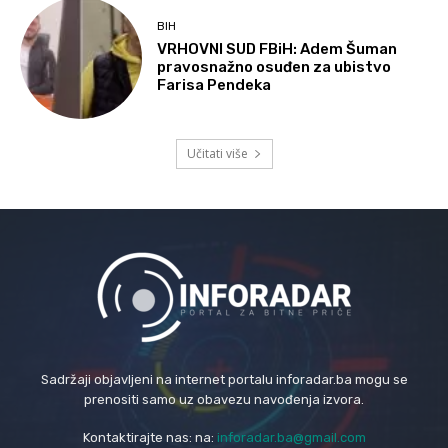
BIH
VRHOVNI SUD FBiH: Adem Šuman
pravosnažno osuđen za ubistvo
Farisa Pendeka
Učitati više
Sadržaji objavljeni na internet portalu inforadar.ba mogu se
prenositi samo uz obavezu navođenja izvora.
Kontaktirajte nas: na:
inforadar.ba@gmail.com