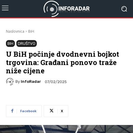
Naslovnica
BiH
BIH
DRUŠTVO
U BiH počinje dvodnevni bojkot
trgovina: Građani ponovo traže
niže cijene
By
InfoRadar
07/02/2025
Facebook
X