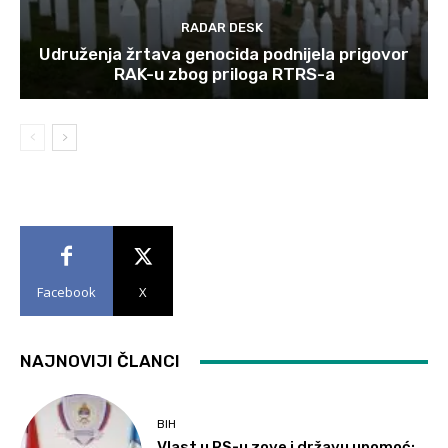
RADAR DESK
Udruženja žrtava genocida podnijela prigovor
RAK-u zbog priloga RTRS-a
Facebook
X
NAJNOVIJI ČLANCI
BIH
Vlast u RS-u zove i državu upomoć: