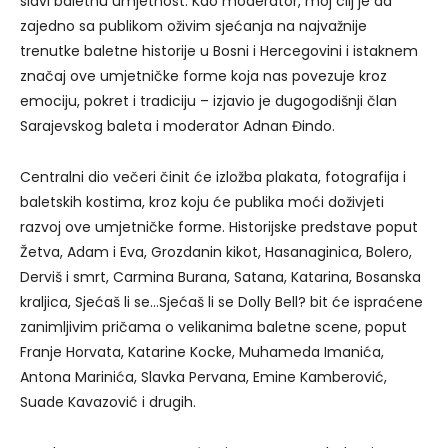
slavi baletnu umjetnost. Kao moderator, moj cilj je da
zajedno sa publikom oživim sjećanja na najvažnije
trenutke baletne historije u Bosni i Hercegovini i istaknem
značaj ove umjetničke forme koja nas povezuje kroz
emociju, pokret i tradiciju – izjavio je dugogodišnji član
Sarajevskog baleta i moderator Adnan Đindo.
Centralni dio večeri činit će izložba plakata, fotografija i
baletskih kostima, kroz koju će publika moći doživjeti
razvoj ove umjetničke forme. Historijske predstave poput
Žetva, Adam i Eva, Grozdanin kikot, Hasanaginica, Bolero,
Derviš i smrt, Carmina Burana, Satana, Katarina, Bosanska
kraljica, Sjećaš li se…Sjećaš li se Dolly Bell? bit će ispraćene
zanimljivim pričama o velikanima baletne scene, poput
Franje Horvata, Katarine Kocke, Muhameda Imanića,
Antona Marinića, Slavka Pervana, Emine Kamberović,
Suade Kavazović i drugih.