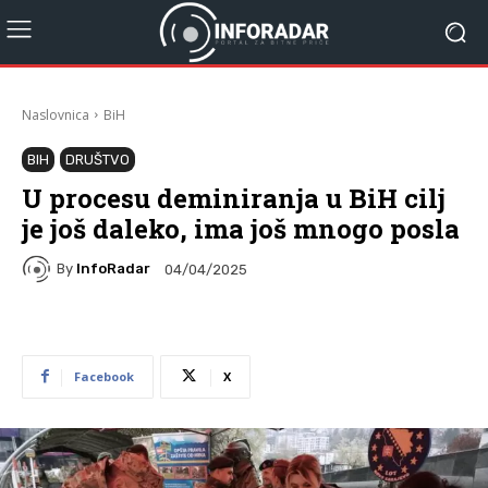
Naslovnica
BiH
BIH
DRUŠTVO
U procesu deminiranja u BiH cilj
je još daleko, ima još mnogo posla
By
InfoRadar
04/04/2025
Facebook
X