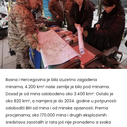
Bosna i Hercegovina je bila izuzetno zagađena
minama, 4.200 km² naše zemlje je bilo pod minama.
Dosad je od mina oslobođeno oko 3.400 km². Ostalo je
oko 820 km², a namjera je do 2034. godine u potpunosti
osloboditi BiH od mina i od minske opasnosti. Prema
procjenama, oko 170.000 mina i drugih eksplozivnih
sredstava zaostalih iz rata još nije pronađeno a svaka