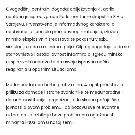
Ovogodišnji centralni događaj obilježavanja 4. aprila
upriličen je ispred zgrade Parlamentarne skupštine BiH u
Sarajevu. Prvenstveno je informativnog karaktera, a
obuhvatio je i podjelu promotivnog materijala, izložbu
minsko eksplozivnih sredstava te pokaznu vježbu i
simulaciju rada u minskom polju. Cilj tog događaja je da se
stanovništvo i ostala javnost informira o izgledu minsko
eksplozivnih naprava te da usvoje ispravan način
reagiranja u opasnim situacijama.
Međunarodni dan borbe protiv mina, 4. april, predstavlja
priliku za domaće i strane zvaničnike te međunarodne i
domaće institucije i organizacije da skrenu pažnju šire
javnosti o ovom problemu i da pozovu sve relevantne
aktere da se ozbiljnije bave problemom ugroženosti
minama i NUS-om u našoj zemlji.