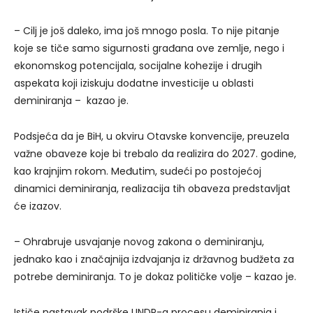
– Cilj je još daleko, ima još mnogo posla. To nije pitanje
koje se tiče samo sigurnosti građana ove zemlje, nego i
ekonomskog potencijala, socijalne kohezije i drugih
aspekata koji iziskuju dodatne investicije u oblasti
deminiranja – kazao je.
Podsjeća da je BiH, u okviru Otavske konvencije, preuzela
važne obaveze koje bi trebalo da realizira do 2027. godine,
kao krajnjim rokom. Međutim, sudeći po postojećoj
dinamici deminiranja, realizacija tih obaveza predstavljat
će izazov.
– Ohrabruje usvajanje novog zakona o deminiranju,
jednako kao i značajnija izdvajanja iz državnog budžeta za
potrebe deminiranja. To je dokaz političke volje – kazao je.
Ističe nastavak podrške UNDP-a procesu deminiranja i