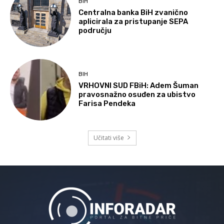
BIH
Centralna banka BiH zvanično
aplicirala za pristupanje SEPA
području
BIH
VRHOVNI SUD FBiH: Adem Šuman
pravosnažno osuđen za ubistvo
Farisa Pendeka
Učitati više