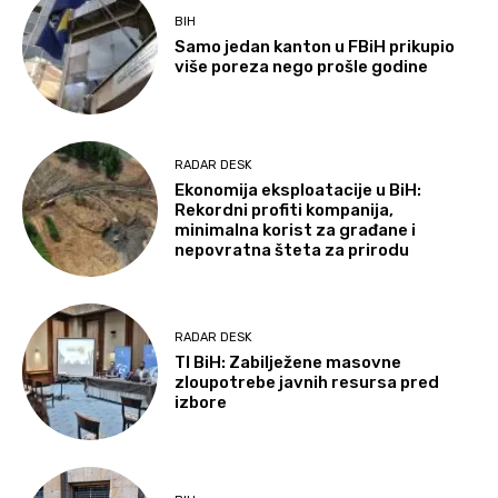
BIH
Samo jedan kanton u FBiH prikupio
više poreza nego prošle godine
RADAR DESK
Ekonomija eksploatacije u BiH:
Rekordni profiti kompanija,
minimalna korist za građane i
nepovratna šteta za prirodu
RADAR DESK
TI BiH: Zabilježene masovne
zloupotrebe javnih resursa pred
izbore