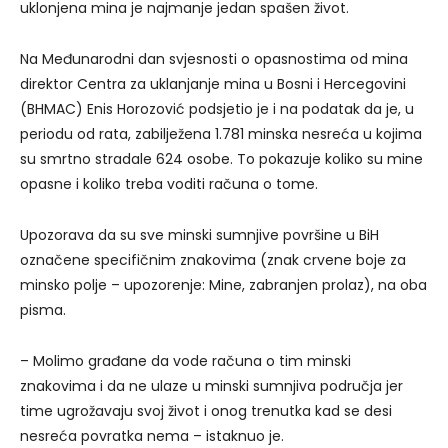
uklonjena mina je najmanje jedan spašen život.
Na Međunarodni dan svjesnosti o opasnostima od mina
direktor Centra za uklanjanje mina u Bosni i Hercegovini
(BHMAC) Enis Horozović podsjetio je i na podatak da je, u
periodu od rata, zabilježena 1.781 minska nesreća u kojima
su smrtno stradale 624 osobe. To pokazuje koliko su mine
opasne i koliko treba voditi računa o tome.
Upozorava da su sve minski sumnjive površine u BiH
označene specifičnim znakovima (znak crvene boje za
minsko polje – upozorenje: Mine, zabranjen prolaz), na oba
pisma.
– Molimo građane da vode računa o tim minski
znakovima i da ne ulaze u minski sumnjiva područja jer
time ugrožavaju svoj život i onog trenutka kad se desi
nesreća povratka nema – istaknuo je.