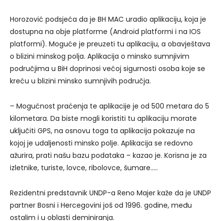
Horozović podsjeća da je BH MAC uradio aplikaciju, koja je
dostupna na obje platforme (Android platformi i na IOS
platformi). Moguće je preuzeti tu aplikaciju, a obavještava
o blizini minskog polja. Aplikacija o minsko sumnjivim
područjima u BiH doprinosi većoj sigurnosti osoba koje se
kreću u blizini minsko sumnjivih područja.
– Mogućnost praćenja te aplikacije je od 500 metara do 5
kilometara. Da biste mogli koristiti tu aplikaciju morate
uključiti GPS, na osnovu toga ta aplikacija pokazuje na
kojoj je udaljenosti minsko polje. Aplikacija se redovno
ažurira, prati našu bazu podataka – kazao je. Korisna je za
izletnike, turiste, lovce, ribolovce, šumare…..
Rezidentni predstavnik UNDP-a Reno Majer kaže da je UNDP
partner Bosni i Hercegovini još od 1996. godine, među
ostalim i u oblasti deminiranja.