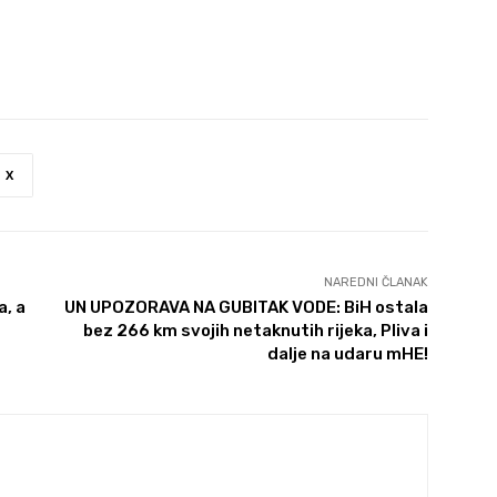
X
NAREDNI ČLANAK
a, a
UN UPOZORAVA NA GUBITAK VODE: BiH ostala
bez 266 km svojih netaknutih rijeka, Pliva i
dalje na udaru mHE!