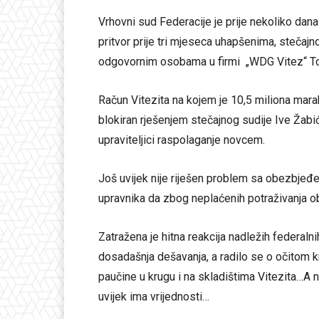
Vrhovni sud Federacije je prije nekoliko da
pritvor prije tri mjeseca uhapšenima, stečajno
odgovornim osobama u firmi „WDG Vitez“ Tom
Račun Vitezita na kojem je 10,5 miliona mar
blokiran rješenjem stečajnog sudije Ive Žab
upraviteljici raspolaganje novcem.
Još uvijek nije riješen problem sa obezbjeđen
upravnika da zbog neplaćenih potraživanja o
Zatražena je hitna reakcija nadležih federalni
dosadašnja dešavanja, a radilo se o očitom kr
paučine u krugu i na skladištima Vitezita…A ni
uvijek ima vrijednosti…