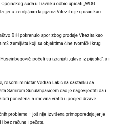
ed Općinskog suda u Travniku odbio upisati „WDG
a, jer u zemljišnim knjigama Vitezit nije upisan kao
ilaštvo BiH pokrenulo spor zbog prodaje Vitezita kao
m2 zemljišta koji sa objektima čine tvornički krug.
useinbegović, počeli su izranjati „glave iz pijeska“, a i
e, resorni ministar Vedran Lakić na sastanku sa
ta Samirom Sunulahpašićem dao je nagovijestiti da i
 biti poništena, a imovina vratiti u posjed države.
čnih problema – još nije izvršena primoporedaja jer je
 i bez računa i pečata.