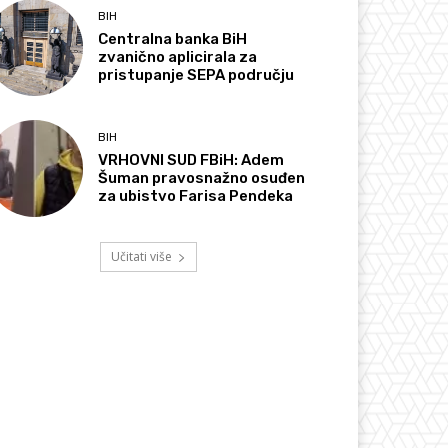
BIH
Centralna banka BiH
zvanično aplicirala za
pristupanje SEPA području
BIH
VRHOVNI SUD FBiH: Adem
Šuman pravosnažno osuđen
za ubistvo Farisa Pendeka
Učitati više