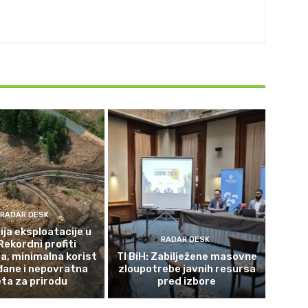
RADAR DESK
ja eksploatacije u
RADAR DESK
Rekordni profiti
a, minimalna korist
TI BiH: Zabilježene masovne
đane i nepovratna
zloupotrebe javnih resursa
eta za prirodu
pred izbore