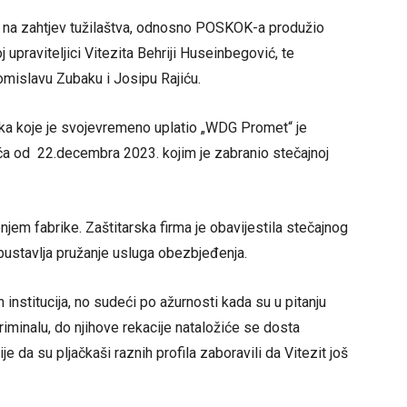
na na zahtjev tužilaštva, odnosno POSKOK-a produžio
j upraviteljici Vitezita Behriji Huseinbegović, te
islavu Zubaku i Josipu Rajiću.
aka koje je svojevremeno uplatio „WDG Promet“ je
ića od 22.decembra 2023. kojim je zabranio stečajnoj
jem fabrike. Zaštitarska firma je obavijestila stečajnog
bustavlja pružanje usluga obezbjeđenja.
h institucija, no sudeći po ažurnosti kada su u pitanju
iminalu, do njihove rekacije nataložiće se dosta
je da su pljačkaši raznih profila zaboravili da Vitezit još