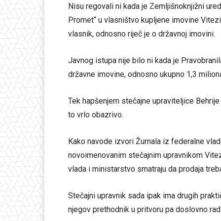
Nisu regovali ni kada je Zemljišnoknjižni ur
Promet“ u vlasništvo kupljene imovine Vitezit
vlasnik, odnosno riječ je o državnoj imovini.
Javnog istupa nije bilo ni kada je Pravobran
državne imovine, odnosno ukupno 1,3 miliona 
Tek hapšenjem stečajne upraviteljice Behrije H
to vrlo obazrivo.
Kako navode izvori Žurnala iz federalne vlad
novoimenovanim stečajnim upravnikom Vitezi
vlada i ministarstvo smatraju da prodaja treba
Stečajni upravnik sada ipak ima drugih prakti
njegov prethodnik u pritvoru pa doslovno radi