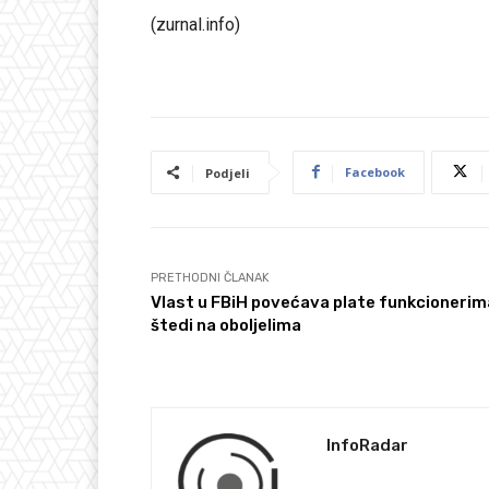
(zurnal.info)
Facebook
Podjeli
PRETHODNI ČLANAK
Vlast u FBiH povećava plate funkcionerim
štedi na oboljelima
InfoRadar