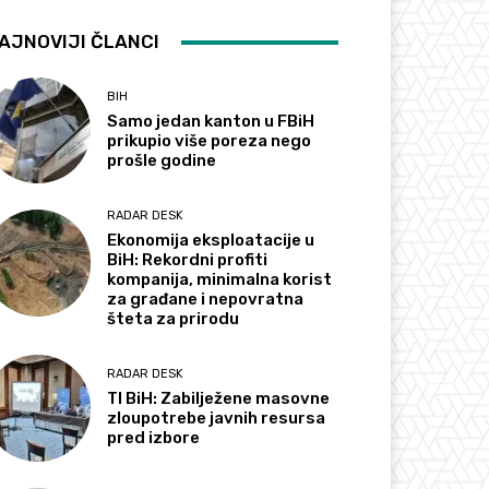
AJNOVIJI ČLANCI
BIH
Samo jedan kanton u FBiH
prikupio više poreza nego
prošle godine
RADAR DESK
Ekonomija eksploatacije u
BiH: Rekordni profiti
kompanija, minimalna korist
za građane i nepovratna
šteta za prirodu
RADAR DESK
TI BiH: Zabilježene masovne
zloupotrebe javnih resursa
pred izbore