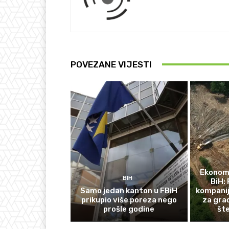
POVEZANE VIJESTI
Ekonomi
BIH
BiH: 
Samo jedan kanton u FBiH
kompanij
prikupio više poreza nego
za gra
prošle godine
št