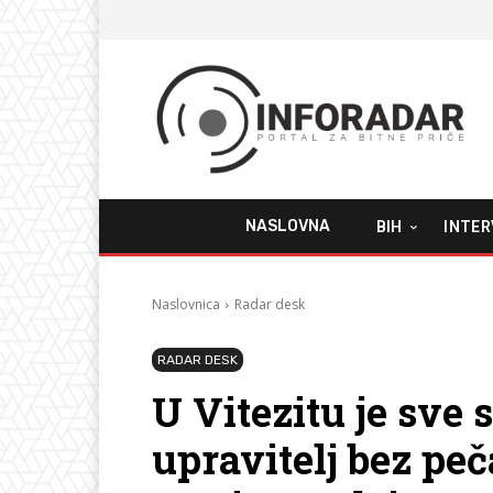
NASLOVNA
BIH
INTER
Naslovnica
Radar desk
RADAR DESK
U Vitezitu je sve s
upravitelj bez peč