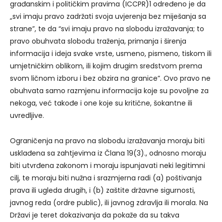
građanskim i političkim pravima (ICCPR)1 određeno je da
„svi imaju pravo zadržati svoja uvjerenja bez miješanja sa
strane”, te da “svi imaju pravo na slobodu izražavanja; to
pravo obuhvata slobodu traženja, primanja i širenja
informacija i ideja svake vrste, usmeno, pismeno, tiskom ili
umjetničkim oblikom, ili kojim drugim sredstvom prema
svom ličnom izboru i bez obzira na granice”. Ovo pravo ne
obuhvata samo razmjenu informacija koje su povoljne za
nekoga, već takođe i one koje su kritične, šokantne ili
uvredljive.
Ograničenja na pravo na slobodu izražavanja moraju biti
usklađena sa zahtjevima iz Člana 19(3)., odnosno moraju
biti utvrđena zakonom i moraju ispunjavati neki legitimni
cilj, te moraju biti nužna i srazmjerna radi (a) poštivanja
prava ili ugleda drugih, i (b) zaštite državne sigurnosti,
javnog reda (ordre public), ili javnog zdravlja ili morala. Na
Državi je teret dokazivanja da pokaže da su takva