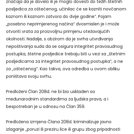
značaja da je dovelo ili je moglo dovesti do težih štetnih
posljedica za oštećenog, učinilac će se kazniti novčanom
kaznom ili kaznom zatvora do dvije godine“. Pojam
„posebno neprimjerenog načina“ dvosmislen je i može
otvoriti vrata za proizvoljnu primjenu otežavajućih
okolnosti. Nadalje, s obzirom da je svrha utvrđivanja
nepoštivanja suda da se osigura integritet pravosudnog
postupka, štetne posljedice trebaju biti u vezi sa „štetnim
posljedicama za integritet pravosudnog postupka“, a ne
za „oštećenog“. Kao takva, ova odredba u ovom obliku
poništava svoju svrhu.
Predloženi Član 208d. ne bi bio usklađen sa
međunarodnim standardima za ljudska prava, a i
bespotreban je u odnosu na Član 359.
Predložena izmjena Člana 208d. kriminalizuje javno
izlaganje „poruzi ili preziru lice ili grupu zbog pripadnosti