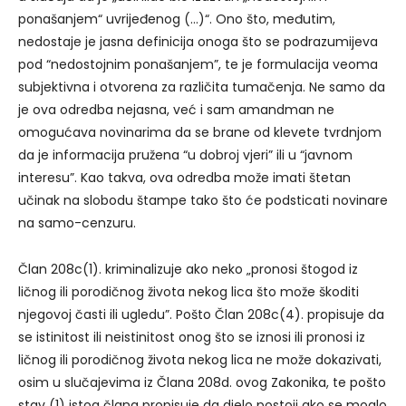
ponašanjem“ uvrijeđenog (…)“. Ono što, međutim,
nedostaje je jasna definicija onoga što se podrazumijeva
pod “nedostojnim ponašanjem”, te je formulacija veoma
subjektivna i otvorena za različita tumačenja. Ne samo da
je ova odredba nejasna, već i sam amandman ne
omogućava novinarima da se brane od klevete tvrdnjom
da je informacija pružena “u dobroj vjeri” ili u “javnom
interesu”. Kao takva, ova odredba može imati štetan
učinak na slobodu štampe tako što će podsticati novinare
na samo-cenzuru.
Član 208c(1). kriminalizuje ako neko „pronosi štogod iz
ličnog ili porodičnog života nekog lica što može škoditi
njegovoj časti ili ugledu”. Pošto Član 208c(4). propisuje da
se istinitost ili neistinitost onog što se iznosi ili pronosi iz
ličnog ili porodičnog života nekog lica ne može dokazivati,
osim u slučajevima iz Člana 208d. ovog Zakonika, te pošto
stav (1) istog člana propisuje da djelo postoji ako se moglo