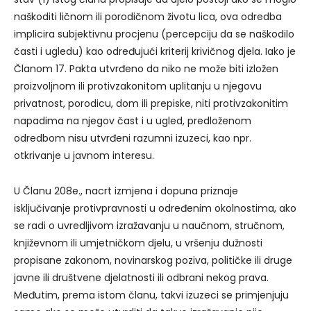
naškoditi ličnom ili porodičnom životu lica, ova odredba
implicira subjektivnu procjenu (percepciju da se naškodilo
časti i ugledu) kao određujući kriterij krivičnog djela. Iako je
Članom 17. Pakta utvrđeno da niko ne može biti izložen
proizvoljnom ili protivzakonitom uplitanju u njegovu
privatnost, porodicu, dom ili prepiske, niti protivzakonitim
napadima na njegov čast i u ugled, predloženom
odredbom nisu utvrđeni razumni izuzeci, kao npr.
otkrivanje u javnom interesu.
U Članu 208e., nacrt izmjena i dopuna priznaje
isključivanje protivpravnosti u određenim okolnostima, ako
se radi o uvredljivom izražavanju u naučnom, stručnom,
književnom ili umjetničkom djelu, u vršenju dužnosti
propisane zakonom, novinarskog poziva, političke ili druge
javne ili društvene djelatnosti ili odbrani nekog prava.
Međutim, prema istom članu, takvi izuzeci se primjenjuju