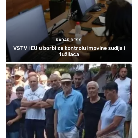
RADAR DESK
VSTV i EU u borbi za kontrolu imovine sudija i
tužilaca