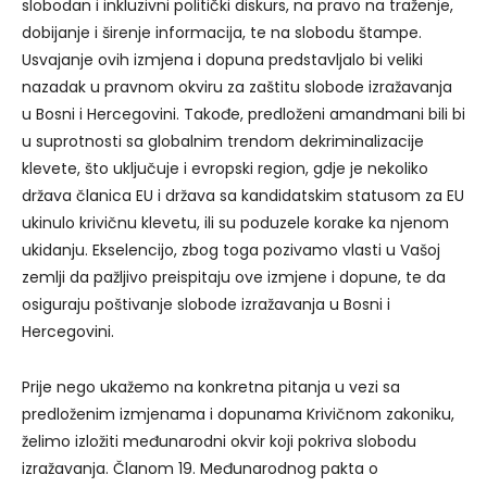
slobodan i inkluzivni politički diskurs, na pravo na traženje,
dobijanje i širenje informacija, te na slobodu štampe.
Usvajanje ovih izmjena i dopuna predstavljalo bi veliki
nazadak u pravnom okviru za zaštitu slobode izražavanja
u Bosni i Hercegovini. Takođe, predloženi amandmani bili bi
u suprotnosti sa globalnim trendom dekriminalizacije
klevete, što uključuje i evropski region, gdje je nekoliko
država članica EU i država sa kandidatskim statusom za EU
ukinulo krivičnu klevetu, ili su poduzele korake ka njenom
ukidanju. Ekselencijo, zbog toga pozivamo vlasti u Vašoj
zemlji da pažljivo preispitaju ove izmjene i dopune, te da
osiguraju poštivanje slobode izražavanja u Bosni i
Hercegovini.
Prije nego ukažemo na konkretna pitanja u vezi sa
predloženim izmjenama i dopunama Krivičnom zakoniku,
želimo izložiti međunarodni okvir koji pokriva slobodu
izražavanja. Članom 19. Međunarodnog pakta o