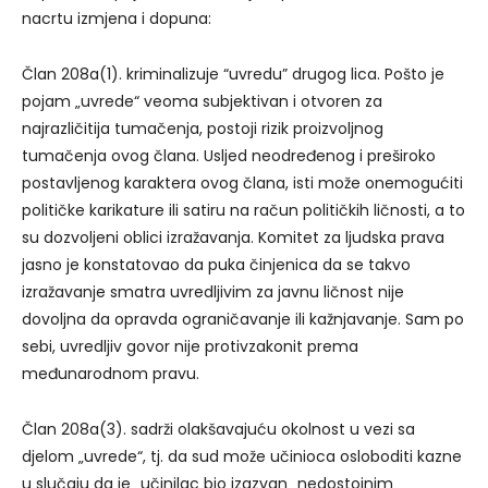
nacrtu izmjena i dopuna:
Član 208a(1). kriminalizuje “uvredu” drugog lica. Pošto je
pojam „uvrede“ veoma subjektivan i otvoren za
najrazličitija tumačenja, postoji rizik proizvoljnog
tumačenja ovog člana. Usljed neodređenog i preširoko
postavljenog karaktera ovog člana, isti može onemogućiti
političke karikature ili satiru na račun političkih ličnosti, a to
su dozvoljeni oblici izražavanja. Komitet za ljudska prava
jasno je konstatovao da puka činjenica da se takvo
izražavanje smatra uvredljivim za javnu ličnost nije
dovoljna da opravda ograničavanje ili kažnjavanje. Sam po
sebi, uvredljiv govor nije protivzakonit prema
međunarodnom pravu.
Član 208a(3). sadrži olakšavajuću okolnost u vezi sa
djelom „uvrede“, tj. da sud može učinioca osloboditi kazne
u slučaju da je „učinilac bio izazvan „nedostojnim