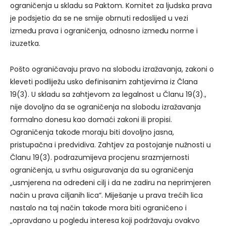
ograničenja u skladu sa Paktom. Komitet za ljudska prava
je podsjetio da se ne smije obrnuti redoslijed u vezi
između prava i ograničenja, odnosno između norme i
izuzetka.
Pošto ograničavaju pravo na slobodu izražavanja, zakoni o
kleveti podliježu usko definisanim zahtjevima iz Člana
19(3). U skladu sa zahtjevom za legalnost u Članu 19(3).,
nije dovoljno da se ograničenja na slobodu izražavanja
formalno donesu kao domaći zakoni ili propisi.
Ograničenja takođe moraju biti dovoljno jasna,
pristupačna i predvidiva. Zahtjev za postojanje nužnosti u
Članu 19(3). podrazumijeva procjenu srazmjernosti
ograničenja, u svrhu osiguravanja da su ograničenja
„usmjerena na određeni cilj i da ne zadiru na neprimjeren
način u prava ciljanih lica“. Miješanje u prava trećih lica
nastalo na taj način takođe mora biti ograničeno i
„opravdano u pogledu interesa koji podržavaju ovakvo