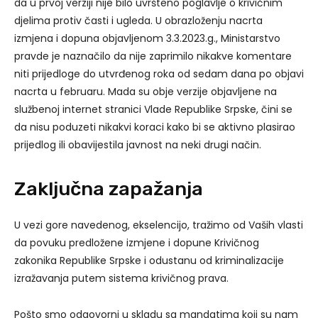
da u prvoj verziji nije bilo uvršteno poglavlje o krivičnim
djelima protiv časti i ugleda. U obrazloženju nacrta
izmjena i dopuna objavljenom 3.3.2023.g., Ministarstvo
pravde je naznačilo da nije zaprimilo nikakve komentare
niti prijedloge do utvrđenog roka od sedam dana po objavi
nacrta u februaru. Mada su obje verzije objavljene na
službenoj internet stranici Vlade Republike Srpske, čini se
da nisu poduzeti nikakvi koraci kako bi se aktivno plasirao
prijedlog ili obavijestila javnost na neki drugi način.
Zaključna zapažanja
U vezi gore navedenog, ekselencijo, tražimo od Vaših vlasti
da povuku predložene izmjene i dopune Krivičnog
zakonika Republike Srpske i odustanu od kriminalizacije
izražavanja putem sistema krivičnog prava.
Pošto smo odgovorni u skladu sa mandatima koji su nam