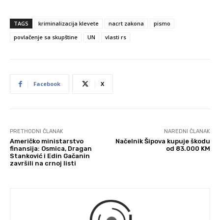
TAGS
kriminalizacija klevete
nacrt zakona
pismo
povlačenje sa skupštine
UN
vlasti rs
Facebook
X
PRETHODNI ČLANAK
NAREDNI ČLANAK
Američko ministarstvo
Načelnik Šipova kupuje škodu
finansija: Osmica, Dragan
od 83.000 KM
Stanković i Edin Gačanin
završili na crnoj listi