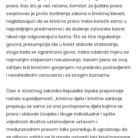
pravo. Kao što je već rečeno, Komitet za ljudska prava
savjetovao je protiv korištenja zakona o krivičnoj kleveti,
naglašavajući da se krivično pravo treba koristiti samo u
najozbiljnijim predmetima i da služenje zatvorske kazne
nikad nije odgovarajuća kazna. Što se tiče regulisanja
govora, presumpcija ide u korist slobode izražavanja,
stoga kada se ograničava govor, treba odabrati mjeru sa
najmanjim stepenom narušavanja. Sasvim jasno se ovaj
zahtjev krši krivičnim gonjenjem na preširoko postavljenim
i neodređenim osnovama i sa strogim kaznama.
Član 4. Krivičnog zakonika Republike Srpske prepoznaje
načelo supsidijarnosti: „Krivična djela i krivične sankcije
propisuju se samo za ona protivpravna djela kojima se
prava i slobode čovjeka i druge individualne i opšte
vrijednosti društva ustanovljene ustavom i
međunarodnim pravom tako povređuju ili ugrožavaju da
se njihova zaštita ne bi mogla ostvariti bez krivičnopravne