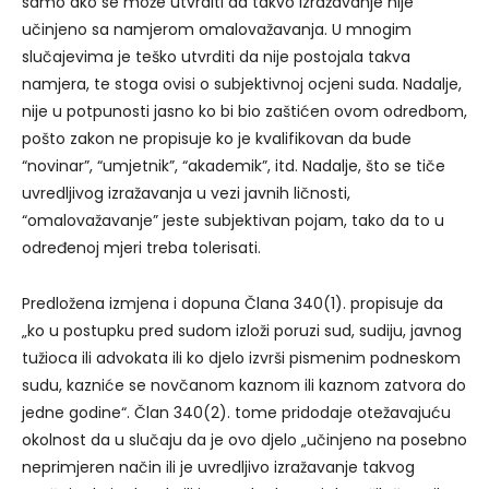
samo ako se može utvrditi da takvo izražavanje nije
učinjeno sa namjerom omalovažavanja. U mnogim
slučajevima je teško utvrditi da nije postojala takva
namjera, te stoga ovisi o subjektivnoj ocjeni suda. Nadalje,
nije u potpunosti jasno ko bi bio zaštićen ovom odredbom,
pošto zakon ne propisuje ko je kvalifikovan da bude
“novinar”, “umjetnik”, “akademik”, itd. Nadalje, što se tiče
uvredljivog izražavanja u vezi javnih ličnosti,
“omalovažavanje” jeste subjektivan pojam, tako da to u
određenoj mjeri treba tolerisati.
Predložena izmjena i dopuna Člana 340(1). propisuje da
„ko u postupku pred sudom izloži poruzi sud, sudiju, javnog
tužioca ili advokata ili ko djelo izvrši pismenim podneskom
sudu, kazniće se novčanom kaznom ili kaznom zatvora do
jedne godine“. Član 340(2). tome pridodaje otežavajuću
okolnost da u slučaju da je ovo djelo „učinjeno na posebno
neprimjeren način ili je uvredljivo izražavanje takvog