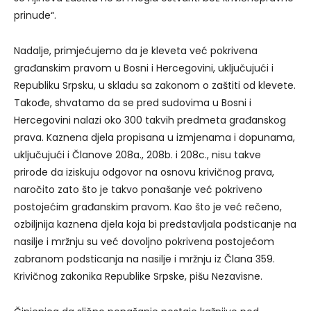
prinude“.
Nadalje, primjećujemo da je kleveta već pokrivena
građanskim pravom u Bosni i Hercegovini, uključujući i
Republiku Srpsku, u skladu sa zakonom o zaštiti od klevete.
Takođe, shvatamo da se pred sudovima u Bosni i
Hercegovini nalazi oko 300 takvih predmeta građanskog
prava. Kaznena djela propisana u izmjenama i dopunama,
uključujući i Članove 208a., 208b. i 208c., nisu takve
prirode da iziskuju odgovor na osnovu krivičnog prava,
naročito zato što je takvo ponašanje već pokriveno
postojećim građanskim pravom. Kao što je već rečeno,
ozbiljnija kaznena djela koja bi predstavljala podsticanje na
nasilje i mržnju su već dovoljno pokrivena postojećom
zabranom podsticanja na nasilje i mržnju iz Člana 359.
Krivičnog zakonika Republike Srpske, pišu Nezavisne.