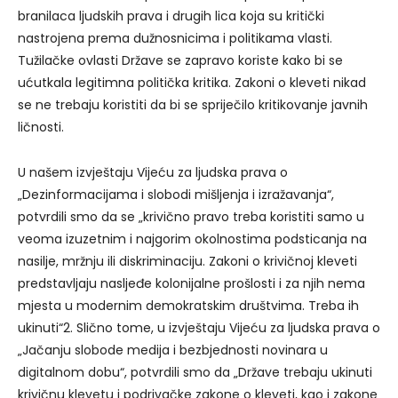
branilaca ljudskih prava i drugih lica koja su kritički
nastrojena prema dužnosnicima i politikama vlasti.
Tužilačke ovlasti Države se zapravo koriste kako bi se
ućutkala legitimna politička kritika. Zakoni o kleveti nikad
se ne trebaju koristiti da bi se spriječilo kritikovanje javnih
ličnosti.
U našem izvještaju Vijeću za ljudska prava o
„Dezinformacijama i slobodi mišljenja i izražavanja“,
potvrdili smo da se „krivično pravo treba koristiti samo u
veoma izuzetnim i najgorim okolnostima podsticanja na
nasilje, mržnju ili diskriminaciju. Zakoni o krivičnoj kleveti
predstavljaju nasljeđe kolonijalne prošlosti i za njih nema
mjesta u modernim demokratskim društvima. Treba ih
ukinuti“2. Slično tome, u izvještaju Vijeću za ljudska prava o
„Jačanju slobode medija i bezbjednosti novinara u
digitalnom dobu“, potvrdili smo da „Države trebaju ukinuti
krivičnu klevetu i podrivačke zakone o kleveti, kao i zakone