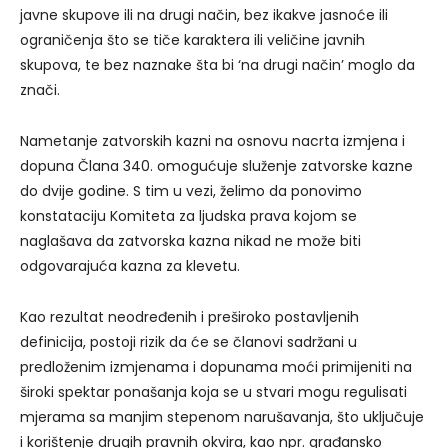
javne skupove ili na drugi način, bez ikakve jasnoće ili
ograničenja što se tiče karaktera ili veličine javnih
skupova, te bez naznake šta bi ‘na drugi način’ moglo da
znači.
Nametanje zatvorskih kazni na osnovu nacrta izmjena i
dopuna Člana 340. omogućuje služenje zatvorske kazne
do dvije godine. S tim u vezi, želimo da ponovimo
konstataciju Komiteta za ljudska prava kojom se
naglašava da zatvorska kazna nikad ne može biti
odgovarajuća kazna za klevetu.
Kao rezultat neodređenih i preširoko postavljenih
definicija, postoji rizik da će se članovi sadržani u
predloženim izmjenama i dopunama moći primijeniti na
široki spektar ponašanja koja se u stvari mogu regulisati
mjerama sa manjim stepenom narušavanja, što uključuje
i korištenje drugih pravnih okvira, kao npr. građansko