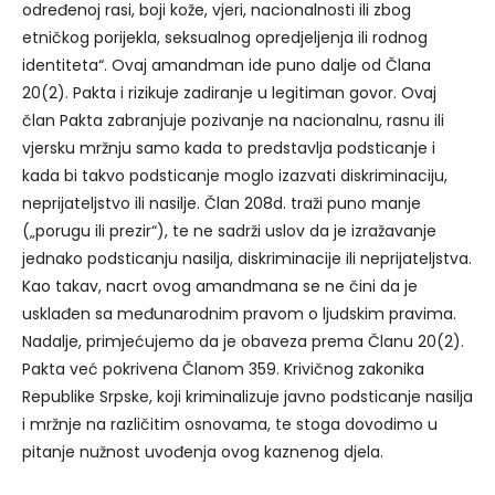
određenoj rasi, boji kože, vjeri, nacionalnosti ili zbog
etničkog porijekla, seksualnog opredjeljenja ili rodnog
identiteta“. Ovaj amandman ide puno dalje od Člana
20(2). Pakta i rizikuje zadiranje u legitiman govor. Ovaj
član Pakta zabranjuje pozivanje na nacionalnu, rasnu ili
vjersku mržnju samo kada to predstavlja podsticanje i
kada bi takvo podsticanje moglo izazvati diskriminaciju,
neprijateljstvo ili nasilje. Član 208d. traži puno manje
(„porugu ili prezir“), te ne sadrži uslov da je izražavanje
jednako podsticanju nasilja, diskriminacije ili neprijateljstva.
Kao takav, nacrt ovog amandmana se ne čini da je
usklađen sa međunarodnim pravom o ljudskim pravima.
Nadalje, primjećujemo da je obaveza prema Članu 20(2).
Pakta već pokrivena Članom 359. Krivičnog zakonika
Republike Srpske, koji kriminalizuje javno podsticanje nasilja
i mržnje na različitim osnovama, te stoga dovodimo u
pitanje nužnost uvođenja ovog kaznenog djela.