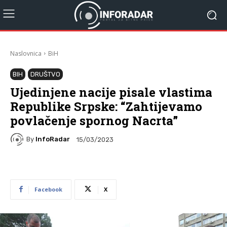
Naslovnica
BiH
BIH
DRUŠTVO
Ujedinjene nacije pisale vlastima
Republike Srpske: “Zahtijevamo
povlačenje spornog Nacrta”
By
InfoRadar
15/03/2023
Facebook
X