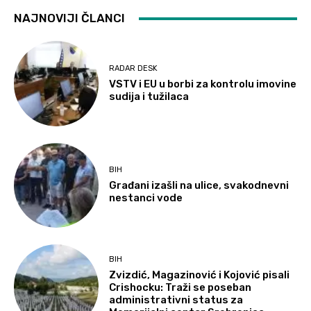
NAJNOVIJI ČLANCI
RADAR DESK
VSTV i EU u borbi za kontrolu imovine
sudija i tužilaca
BIH
Građani izašli na ulice, svakodnevni
nestanci vode
BIH
Zvizdić, Magazinović i Kojović pisali
Crishocku: Traži se poseban
administrativni status za