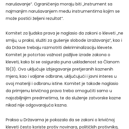
narušavanje“. Ograničenja moraju biti „instrument sa
najmanjim narušavanjem među instrumentima kojim se
može postići željeni rezultat“.
Komitet za ljudska prava je naglasio da zakoni o kleveti „ne
smiju, u praksi, služiti za gušenje slobode izražavanja“, kao i
da Države trebaju razmotriti dekriminalizaciju klevete.
Komitet je potcrtao važnost pažljive izrade zakona o
kleveti, kako bi se osigurala puna usklađenost sa Članom
19(3). Ovo uključuje izbjegavanje pretjeranih kaznenih
mjera, kao i valjane odbrane, uključujući i javni interes u
ovoj materiji i odbranu istine. Komitet je takođe naglasio
da primjenu krivičnog prava treba omogućiti samo u
najozbiljnijim predmetima, te da služenje zatvorske kazne
nikad nije odgovarajuća kazna.
Praksa u Državama je pokazala da se zakoni o krivičnoj
kleveti često koriste protiv novinara, političkih protivnika,