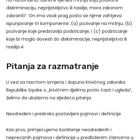
na nacionalnu, rasnu ili vjersku mržnju koja podstiče
diskriminaciju, neprijateljstvo ili nasilje, mora zakonom
zabraniti“. On ima visok prag pošto se njime zahtjeva
ispunjavanje tri komponente: (a) pozivanje na mržnju; (b)
pozivanje koje predstavlja podsticanje; i (c) podsticanje
koje bi moglo dovesti do diskriminacije, neprijateljstva ili
nasilja.4
Pitanja za razmatranje
U vezi sa nacrtom izmjena i dopuna Krivičnog zakonika
Republike Srpske o „krivičnim djelima protiv časti i ugleda“,
želimo da ukažemo na sljedeća pitanja.
Neodređeni i preširoko postavljeni pojmovi i definicije
Kao prvo, primjećujemo korištenje neodređenih i
nepreciznih pojmova i definicija u predloženim člancima u