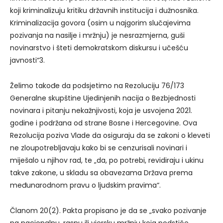
koji kriminalizuju kritiku državnih institucija i dužnosnika.
Kriminalizacija govora (osim u najgorim slučajevima
pozivanja na nasilje i mržnju) je nesrazmjerna, guši
novinarstvo i šteti demokratskom diskursu i učešću
javnosti“3.
Želimo takođe da podsjetimo na Rezoluciju 76/173
Generalne skupštine Ujedinjenih nacija o Bezbjednosti
novinara i pitanju nekažnjivosti, koja je usvojena 2021.
godine i podržana od strane Bosne i Hercegovine. Ova
Rezolucija poziva Vlade da osiguraju da se zakoni o kleveti
ne zloupotrebljavaju kako bi se cenzurisali novinari i
miješalo u njihov rad, te „da, po potrebi, revidiraju i ukinu
takve zakone, u skladu sa obavezama Država prema
međunarodnom pravu o ljudskim pravima“.
Članom 20(2). Pakta propisano je da se „svako pozivanje