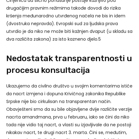
Činjenica da slično ponašanje postaje kažnjivo pod
drugačijim pravnim režimima takođe dovodi do rizika
kršenja međunarodno utvrđenog načela ne bis in idem
(dvostruka nepravda). Evropski sud za ljudska prava
utvrdio je da niko ne može biti kažnjen dvaput (u skladu sa
dva različita zakona) za isto kazneno djelo.5
Nedostatak transparentnosti u
procesu konsultacija
Ukazujemo da civilno društvo u svojim komentarima ističe
da nacrt izmjena i dopuna Krivičnog zakonika Republike
Srpske nije bio cirkulisan na transparentan način.
Obavješteni smo da su bile objavljene dvije različite verzije
nacrta amandmana, prva u februaru, iako se čini da niko
tada nije vidio taj nacrt, a vlasti su izjavljivale da ne postoji
nikakav nacrt, te drugi nacrt 3. marta. Čini se, međutim,