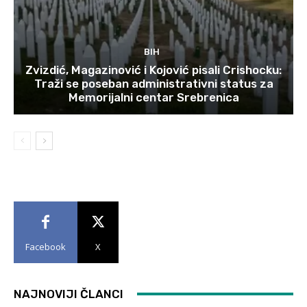
BIH
Zvizdić, Magazinović i Kojović pisali Crishocku:
Traži se poseban administrativni status za
Memorijalni centar Srebrenica
Facebook
X
NAJNOVIJI ČLANCI