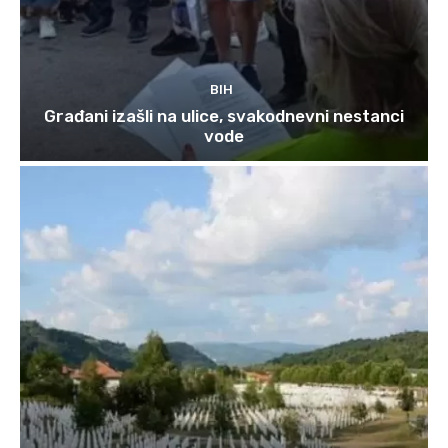
BIH
Građani izašli na ulice, svakodnevni nestanci
vode