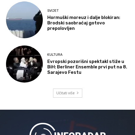
SVIJET
Hormuški moreuz i dalje blokiran:
Brodski saobraćaj gotovo
prepolovljen
KULTURA
Evropski pozorišni spektakl stiže u
BiH: Berliner Ensemble prvi put na 8.
Sarajevo Festu
Učitati više