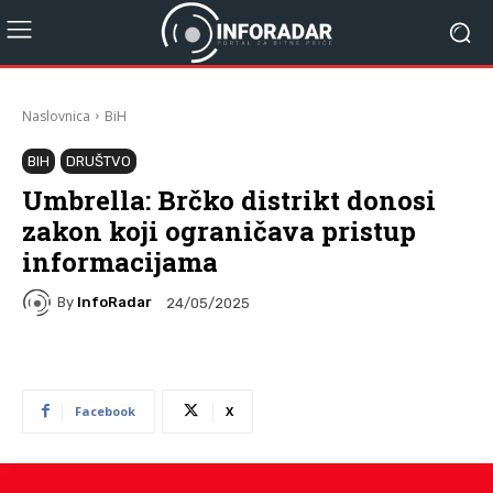
Naslovnica
BiH
BIH
DRUŠTVO
Umbrella: Brčko distrikt donosi
zakon koji ograničava pristup
informacijama
By
InfoRadar
24/05/2025
Facebook
X