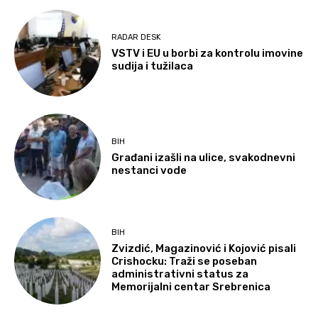
RADAR DESK
VSTV i EU u borbi za kontrolu imovine
sudija i tužilaca
BIH
Građani izašli na ulice, svakodnevni
nestanci vode
BIH
Zvizdić, Magazinović i Kojović pisali
Crishocku: Traži se poseban
administrativni status za
Memorijalni centar Srebrenica