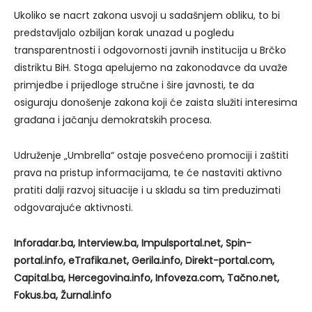
Ukoliko se nacrt zakona usvoji u sadašnjem obliku, to bi
predstavljalo ozbiljan korak unazad u pogledu
transparentnosti i odgovornosti javnih institucija u Brčko
distriktu BiH. Stoga apelujemo na zakonodavce da uvaže
primjedbe i prijedloge stručne i šire javnosti, te da
osiguraju donošenje zakona koji će zaista služiti interesima
građana i jačanju demokratskih procesa.
Udruženje „Umbrella“ ostaje posvećeno promociji i zaštiti
prava na pristup informacijama, te će nastaviti aktivno
pratiti dalji razvoj situacije i u skladu sa tim preduzimati
odgovarajuće aktivnosti.
Inforadar.ba, Interview.ba, Impulsportal.net, Spin-
portal.info, eTrafika.net, Gerila.info, Direkt-portal.com,
Capital.ba, Hercegovina.info, Infoveza.com, Tačno.net,
Fokus.ba, Žurnal.info