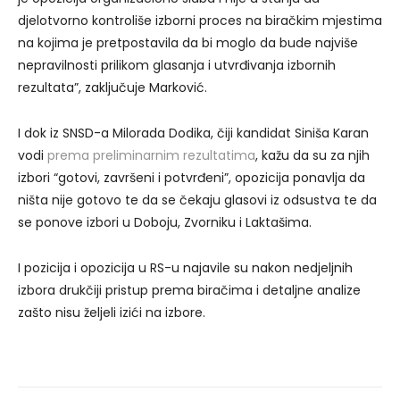
djelotvorno kontroliše izborni proces na biračkim mjestima
na kojima je pretpostavila da bi moglo da bude najviše
nepravilnosti prilikom glasanja i utvrđivanja izbornih
rezultata”, zaključuje Marković.
I dok iz SNSD-a Milorada Dodika, čiji kandidat Siniša Karan
vodi
prema preliminarnim rezultatima
, kažu da su za njih
izbori “gotovi, završeni i potvrđeni”, opozicija ponavlja da
ništa nije gotovo te da se čekaju glasovi iz odsustva te da
se ponove izbori u Doboju, Zvorniku i Laktašima.
I pozicija i opozicija u RS-u najavile su nakon nedjeljnih
izbora drukčiji pristup prema biračima i detaljne analize
zašto nisu željeli izići na izbore.