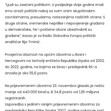
“Ljudi su zasićeni politikom. U posljednje dvije godine imali
smo izrazit politički naboj sa svim onim skupštinskim
zavrzlamama, presudama, natezanjima različitih strana. S
druge strane, vremenske neprilike i nepovjerenje građana
u demokratske, fer i poštene izbore obeshrabrili su
građane”, kazao je za Radio Slobodna Evropa politički
analitičar Ilija Trninić.
Prosječna izlaznost na općim izborima u Bosni i
Hercegovini na teritoriji entiteta Republika Srpska od 2002.
do 2022. godine, na kojima se birao i predsjednik RS-a
iznosila je oko 55,6 posto.
Na prijevremenim izborima 23. novembra glasalo je nešto
manje od 440.000 birača, ili 34,8 posto od 1,26 milijuna
registriranih.
Usporedba s jedinim ranijim prijevremenim izborima za
predsjednika Republike Srpske 2007. godine pokazuje pad