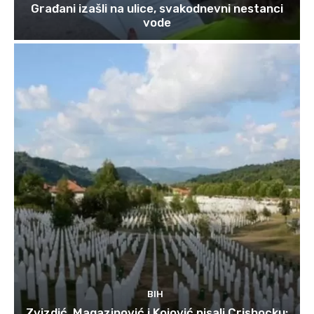
Građani izašli na ulice, svakodnevni nestanci
vode
BIH
Zvizdić, Magazinović i Kojović pisali Crishocku: