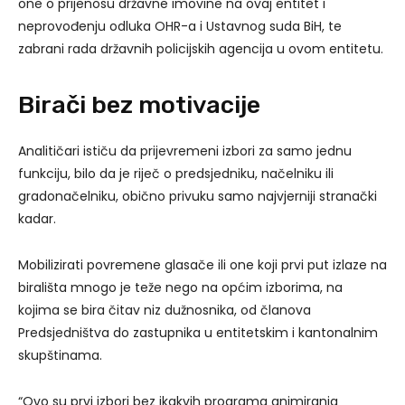
one o prijenosu državne imovine na ovaj entitet i
neprovođenju odluka OHR-a i Ustavnog suda BiH, te
zabrani rada državnih policijskih agencija u ovom entitetu.
Birači bez motivacije
Analitičari ističu da prijevremeni izbori za samo jednu
funkciju, bilo da je riječ o predsjedniku, načelniku ili
gradonačelniku, obično privuku samo najvjerniji stranački
kadar.
Mobilizirati povremene glasače ili one koji prvi put izlaze na
birališta mnogo je teže nego na općim izborima, na
kojima se bira čitav niz dužnosnika, od članova
Predsjedništva do zastupnika u entitetskim i kantonalnim
skupštinama.
“Ovo su prvi izbori bez ikakvih programa animiranja