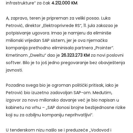
infrastrukture“ za čak
4.212.000 KM
.
A, zapravo, teren je pripreman za veliki posao. Luka
Petrović, direktor „Elektroprivrede RS“, 11. jula zakazao je
potpisivanje ugovora. Imao je namjeru da eliminiše
milionski vrijedan SAP sistem, jer je ova njemačka
kompanija prethodno eliminisala partnera „Prointer“.
Krnetinom „Dweltu“ dao je
26.323.273 KM
za novi poslovni
softver. Bilo je to još jedno pregovaranje bez obavještenja
javnosti.
Pozadina svega bio je ogroman politički pritisak, iako je
Petrović bio izuzetno zadovoljan SAP-om. Međutim,
izgovor za novo milionsko davanje već je bio napisan u
kabinetu na vrhu – „SAP donosi brojne bezbjednosne rizike
koji su za ozbiljnu kompaniju neprihvatljivi“.
U tenderskom nizu našlo se i preduzeće „Vodovod i