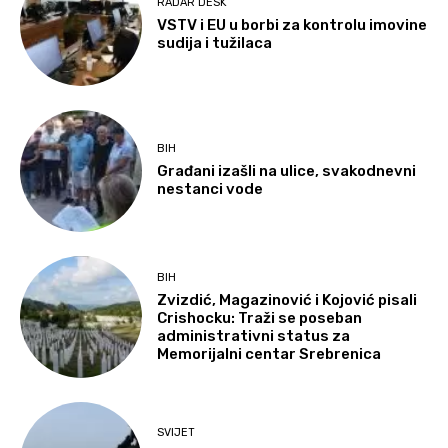
RADAR DESK
VSTV i EU u borbi za kontrolu imovine
sudija i tužilaca
BIH
Građani izašli na ulice, svakodnevni
nestanci vode
BIH
Zvizdić, Magazinović i Kojović pisali
Crishocku: Traži se poseban
administrativni status za
Memorijalni centar Srebrenica
SVIJET