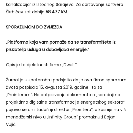
kanalizacija“ iz Istočnog Sarajeva. Za održavanje softvera
Škrbićev zet dobija
58.477 KM
.
SPORAZUMOM DO ZVIJEZDA
„Platforma koja vam pomaže da se transformišete iz
pružatelja usluga u dobavljača energije.“
Opis je to djelatnosti firme „Dwelt“.
Žurnal je u spetembru podsjetio da je ova firma sporazum
života potpisala 15. avgusta 2019. godine i to sa
„Prointerom“. Na potpisivanju dokumenta o „saradnji na
projektima digitalne transformacije energetskog sektora“
pojavio se on i tadašnji direktor „Prointera“, a kasnije na viši
menadžerski nivo u „Infinity Group“ promaknuti Bojan
Vujić.