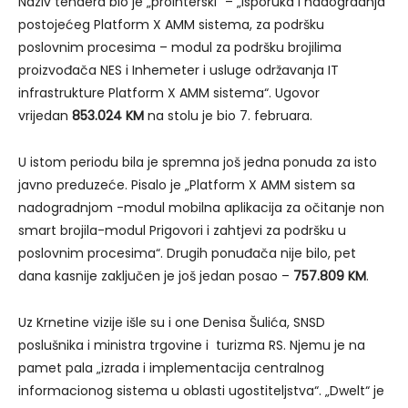
Naziv tendera bio je „prointerski“ – „isporuka i nadogradnja
postojećeg Platform X AMM sistema, za podršku
poslovnim procesima – modul za podršku brojilima
proizvođača NES i Inhemeter i usluge održavanja IT
infrastrukture Platform X AMM sistema“. Ugovor
vrijedan
853.024 KM
na stolu je bio 7. februara.
U istom periodu bila je spremna još jedna ponuda za isto
javno preduzeće. Pisalo je „Platform X AMM sistem sa
nadogradnjom -modul mobilna aplikacija za očitanje non
smart brojila-modul Prigovori i zahtjevi za podršku u
poslovnim procesima“. Drugih ponuđača nije bilo, pet
dana kasnije zaključen je još jedan posao –
757.809 KM
.
Uz Krnetine vizije išle su i one Denisa Šulića, SNSD
poslušnika i ministra trgovine i turizma RS. Njemu je na
pamet pala „izrada i implementacija centralnog
informacionog sistema u oblasti ugostiteljstva“. „Dwelt“ je