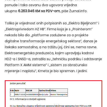
ponude i tako osvanu dva ugovora vrijedna
ukupno
6.263.946 KM sa PDV-om
, piše Žurnal.info.
Tolika je vrijednost onih potpisanih sa „Elektro Bijeljinom“ i
„Elektroprivredom HZ HB“. Firma koja je s „Prointerom“
nekada bila dio „platforme zadužene za a projekte
digitalne transformacije energetskog sektora“, danas je
itekako samostalna, a na tržištu joj, čini se, nema ravne.
Elektroenergetska preduzeća, kojim upravljaju kadrovi
HDZ-a i SNSD-a, zatražila su „tehničku podršku i održavanje
Platform X AMM sistema“ i „sistem za obračunsko
mjerenje i naplatu“, Krneta je bio spreman. I jedini.