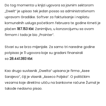
Do tog momenta u knjizi ugovora sa javnim sektorom
„Dwelt“ je upisao tek jedan posao sa administrativnom
upravom Gradiške. Softver za fakturisanje i naplatu
komunalnih usluga početkom februara te godine Krneti je
plaćen
187.153 KM
. Zanimljivo, u konzorcijumu sa ovom
firmom i tada je bio „Prointer“.
Stvari su se brzo mijenjale. Za samo tri naredne godine
potpisao je 11 ugovora koje su građani finansirali
sa
28.441.383 KM
.
Kao drugo suvlasnik „Dwelta“ upisana je firma „Asee
Sarajevo“, čiji je vlasnik „Asseco Poljska“. O političkim
vezama koje direktno utiču na bankovne račune Žurnal je
takođe nedavno pisao.