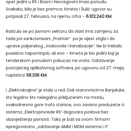
opet jedini u RS i Bosni i Hercegovini imao ponudu.
Svakako, bila je bez premca. Krneta i Šulić ugovor su
potpisali 27. februara, na njemu cifra –
6.102.240 KM
.
Raščulo se po javnom sektoru da vlast ima zamjenu za
tada još sankcionisani „Prointer“ pa je vijest stigla i do
uprave paljanskog „Vodovoda i kanalizacije“. Ne bi trebalo
posebno napominjati, ali evo – Krneta je bio jedini koji je
tenderskom ponudom pokucao na vrata. Održavanje
postojećeg aplikativnog softvera, po ugovoru od 27. maja,
naplatiće
58.336 KM
.
I „Elektrokrajina“ je stala u red. Dok stanovnicima Banjaluke,
što legalno što nelegalno priključenim na mrežu,
svakodnevno gore trafo stanice, ovo zavisno preduzeće iz
sistema „Elektroprivrede RS“ dogovara poslove bez
obavještenja javnosti. Tako je baš sa ovom firmom
ispregovarano „održavanje AMM i MDM sistema i IT