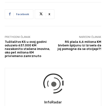
Facebook
X
PRETHODNI ČLANAK
NAREDNI ČLANAK
Tužilaštvo KS u ovoj godini
RS plaća 6,6 miliona KM
oduzelo 637.000 KM
bivšem špijunu iz Izraela da
nezakonito stečene imovine,
joj pomogne da se otcijepi?!
oko pet miliona KM
privremeno zamrznuto
InfoRadar